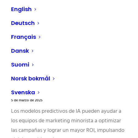
English
Deutsch
Français
Dansk
Suomi
Norsk bokmål
Planificar de forma más inteligente, no más difícil: cómo la IA
está impulsando el éxito multicanal
Svenska
5 de marzo de 2025
Los modelos predictivos de IA pueden ayudar a
los equipos de marketing minorista a optimizar
las campañas y lograr un mayor ROI, impulsando