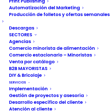
Print Publishing
Automatización del Marketing
Aprende todo lo que necesitas saber sobre
Producción de folletos y ofertas semanales
One-to-One marketing (comunicación
personalizada) en nuestro blog.
En un mundo en
Descargas
SECTORES
el que los clientes esperan cada vez más
Agencias
experiencias personalizadas y relevantes, la
Comercio minorista de alimentación
comunicación One-to-one (personalizada) se ha
Comercio estacionario – Minoristas
convertido en una estrategia indispensable para
Venta por catálogo
construir una relación sólida con sus clientes. La
B2B MAYORISTAS
comunicación personalizada es el proceso de
DIY & Bricolaje
comunicarse con sus clientes a nivel individual y
SERVICIOS
Implementación
responder a sus necesidades y deseos. El objetivo
Gestión de proyectos y asesoría
es crear una experiencia personalizada que
Desarrollo específico del cliente
aumente la fidelidad del cliente e impulse la
Atención al cliente