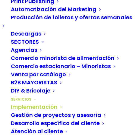
Print Publishing
Automatización del Marketing
Implementación de
Producción de folletos y ofertas semanales
LAGO: todo de una
Descargas
SECTORES
sola fuente
Agencias
Comercio minorista de alimentación
Comercio estacionario – Minoristas
Usted
analiza y elabora sus procesos
actuales
Venta por catálogo
junto con nuestros asesores experimentados.
B2B MAYORISTAS
Juntos, usted crea un proceso ideal para sus
DIY & Bricolaje
requisitos ampliados, actuales y eventuales en el
SERVICIOS
contexto de la implementación de LAGO. Si es
Implementación
necesario, los asesores identifican los cambios
Gestión de proyectos y asesoría
Desarrollo específico del cliente
necesarios en el modelado de datos y las
Atención al cliente
adaptaciones necesarias de las interfaces a las