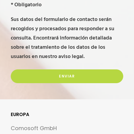
leave
Please
* Obligatorio
this
leave
Sus datos del formulario de contacto serán
field
this
recogidos y procesados para responder a su
empty.
field
consulta. Encontrará información detallada
empty.
sobre el tratamiento de los datos de los
usuarios en nuestro
aviso legal
.
Alternative:
EUROPA
Comosoft GmbH