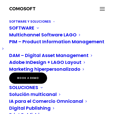
SOFTWARE Y SOLUCIONES
SOFTWARE
Evite los contratiempos habituales en las
Multichannel Software LAGO
campañas navideñas gracias a una solución DAM
PIM – Product Information Management
Home
Sectores
Comercio minorista de alimentación
Evite los contratiempos habituales en las campañas navideñas
gracias a una solución DAM
DAM – Digital Asset Management
Adobe InDesign + LAGO Layout
Marketing hiperpersonalizado
Evite los contratiempos
BOOK A DEMO
SOLUCIONES
habituales en las
Solución multicanal
campañas navideñas
IA para el Comercio Omnicanal
Digital Publishing