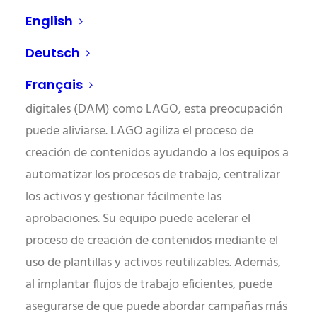
pequeños, en los que la presión por el
English
rendimiento es inmensa y los recursos pueden ser
limitados.
Deutsch
Français
Con una sólida solución de gestión de activos
digitales (DAM) como LAGO, esta preocupación
puede aliviarse. LAGO agiliza el proceso de
creación de contenidos ayudando a los equipos a
automatizar los procesos de trabajo, centralizar
los activos y gestionar fácilmente las
aprobaciones. Su equipo puede acelerar el
proceso de creación de contenidos mediante el
uso de plantillas y activos reutilizables. Además,
al implantar flujos de trabajo eficientes, puede
asegurarse de que puede abordar campañas más