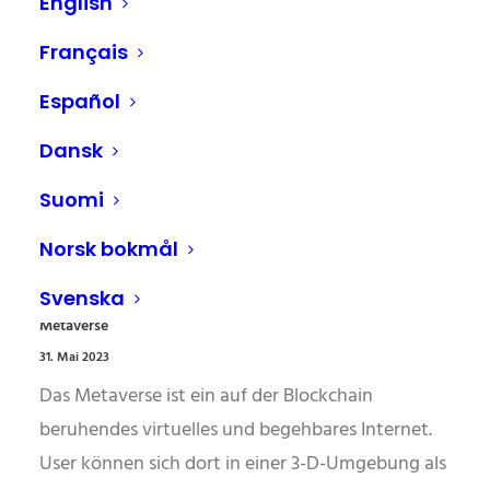
English
14. Juni 2024
Warenkorbabbrüche im E-Commerce können
Français
durch eine Kombination aus technischer
Español
Optimierung und gezielten Marketingstrategien
erheblich reduziert werden.
Dansk
Suomi
WEITERLESEN
Norsk bokmål
Svenska
Metaverse
31. Mai 2023
Das Metaverse ist ein auf der Blockchain
beruhendes virtuelles und begehbares Internet.
User können sich dort in einer 3-D-Umgebung als