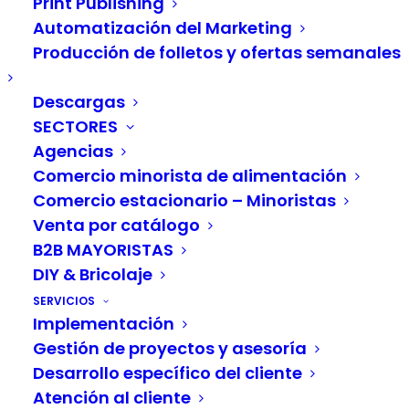
Print Publishing
Automatización del Marketing
PIM, DAM y multicanal en las tiendas de
Producción de folletos y ofertas semanales
bricolaje: la transformación digital del sector.
En la era digital, los clientes de las tiendas de
Descargas
SECTORES
bricolaje esperan una experiencia de compra
Agencias
fluida en todos los canales. Para satisfacer estas
Comercio minorista de alimentación
demandas, las empresas necesitan optimizar su
Comercio estacionario – Minoristas
información de producto (PIM), sus activos
Venta por catálogo
digitales (DAM) y sus estrategias multicanal. Esta
B2B MAYORISTAS
categoría de blog proporciona información
DIY & Bricolaje
valiosa y consejos prácticos sobre estos temas.
SERVICIOS
Implementación
Gestión de proyectos y asesoría
Desarrollo específico del cliente
Atención al cliente