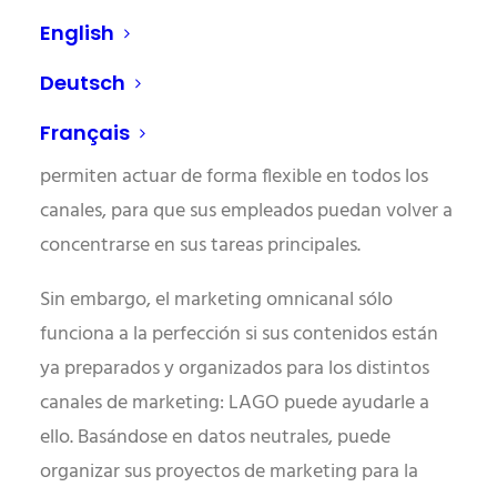
neutral en cuanto a medios de comunicación, los
English
esfuerzos múltiples se vuelven superfluos, se
eliminan las fuentes de error y se acorta
Deutsch
enormemente el tiempo de comercialización. Los
Français
cambios de artículos y precios en tiempo real
permiten actuar de forma flexible en todos los
canales, para que sus empleados puedan volver a
concentrarse en sus tareas principales.
Sin embargo, el marketing omnicanal sólo
funciona a la perfección si sus contenidos están
ya preparados y organizados para los distintos
canales de marketing: LAGO puede ayudarle a
ello. Basándose en datos neutrales, puede
organizar sus proyectos de marketing para la