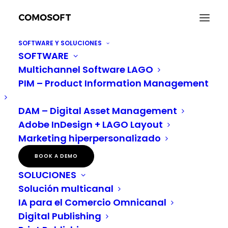
SOFTWARE Y SOLUCIONES
SOFTWARE
Gestión exitosa de contenidos omnicanal con
Multichannel Software LAGO
LAGO
PIM – Product Information Management
Home
Novedades
Gestión exitosa de contenidos omnicanal con LAGO
DAM – Digital Asset Management
Adobe InDesign + LAGO Layout
Marketing hiperpersonalizado
Gestión exitosa de contenidos
BOOK A DEMO
omnicanal con LAGO
SOLUCIONES
¿Cómo se puede convencer a un cliente para que
Solución multicanal
compre un producto después de que haya
IA para el Comercio Omnicanal
Digital Publishing
abandonado su cesta de la compra
? Debe llegar