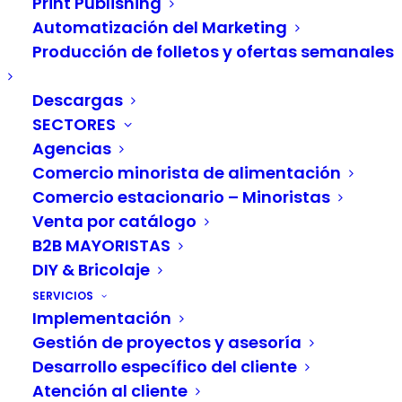
Print Publishing
modulares API-First
Automatización del Marketing
sustituyen a los silos de
Producción de folletos y ofertas semanales
datos
Descargas
SECTORES
Los silos de datos y los monolitos
Agencias
Comercio minorista de alimentación
frenan el ritmo
Comercio estacionario – Minoristas
El comercio minorista se enfrenta a una realidad
Venta por catálogo
B2B MAYORISTAS
clara en 2026:
los sistemas comerciales
DIY & Bricolaje
monolíticos clásicos ya no pueden seguir el
SERVICIOS
ritmo de las dinámicas exigencias del comercio
Implementación
minorista moderno
. Los silos de datos, los largos
Gestión de proyectos y asesoría
ciclos de lanzamiento y la falta de flexibilidad
Desarrollo específico del cliente
impiden la innovación, tanto en línea como en el
Atención al cliente