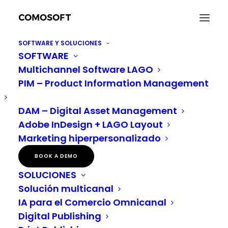
SOFTWARE Y SOLUCIONES
SOFTWARE
Comercio unificado en el sector minorista: cómo
Multichannel Software LAGO
los sistemas modulares API-First sustituyen a los
silos de datos
PIM – Product Information Management
Home
AI
Comercio unificado en el sector minorista: cómo los sistemas
DAM – Digital Asset Management
modulares API-First sustituyen a los silos de datos
Adobe InDesign + LAGO Layout
Marketing hiperpersonalizado
BOOK A DEMO
Comercio unificado en
SOLUCIONES
el sector minorista:
Solución multicanal
IA para el Comercio Omnicanal
cómo los sistemas
Digital Publishing