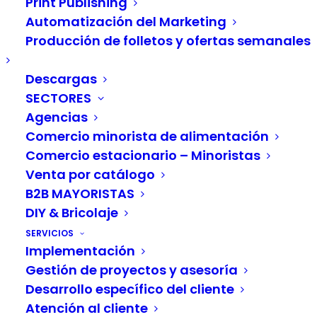
Print Publishing
Automatización del Marketing
En nuestro Blog, podrá descubrir todo lo que
Producción de folletos y ofertas semanales
necesita saber sobre los sistemas de gestión
de información de productos (PIM) y cuales son
Descargas
SECTORES
las ventajas para empresas y organizaciones
Agencias
que utilizan un sistema para administrar sus
Comercio minorista de alimentación
datos.
Los sistemas PIM se han convertido en una
Comercio estacionario – Minoristas
herramienta indispensable para gestionar y
Venta por catálogo
distribuir información sobre los productos que
B2B MAYORISTAS
comercializan. En el ámbito empresarial
DIY & Bricolaje
digitalizado y cada vez más complejo, es
SERVICIOS
Implementación
fundamental que las empresas gestionen la
Gestión de proyectos y asesoría
información sobre sus productos de forma
Desarrollo específico del cliente
centralizada y eficaz para garantizar que sus
Atención al cliente