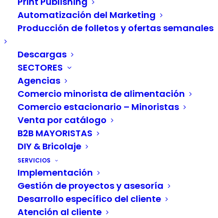
Print Publishing
E-commerce y PIM: 8
Automatización del Marketing
razones por las que las
Producción de folletos y ofertas semanales
tiendas online deberían
Descargas
utilizar un sistema PIM
SECTORES
Agencias
para cumplir
Comercio minorista de alimentación
Comercio estacionario – Minoristas
plenamente la
Venta por catálogo
experiencia del cliente
B2B MAYORISTAS
DIY & Bricolaje
SERVICIOS
Implementación
Gestión de proyectos y asesoría
En el mundo dinámico del e-commerce, la
Desarrollo específico del cliente
experiencia del cliente (CX) es un factor
Atención al cliente