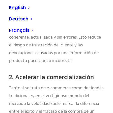
de la información que encuentran en un
English
webshop. Un sistema PIM centraliza la gestión de
Deutsch
todos los datos de los productos para que las
tiendas online puedan ofrecer información
Français
coherente, actualizada y sin errores. Esto reduce
el riesgo de frustración del cliente y las
devoluciones causadas por una información de
producto poco clara o incorrecta.
2. Acelerar la comercialización
Tanto si se trata de e-commerce como de tiendas
tradicionales, en el vertiginoso mundo del
mercado la velocidad suele marcar la diferencia
entre el éxito y el fracaso de la compra de un