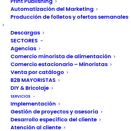
Print Publishing
de precios e inventarios
Automatización del Marketing
Producción de folletos y ofertas semanales
A medida que aumenta la necesidad de
trabajar a distancia, los comerciantes
Descargas
minoristas buscan sistemas más potentes e
SECTORES
integrados para gestionar el precio de sus
Agencias
productos, el inventario y otros sistemas
Comercio minorista de alimentación
Comercio estacionario – Minoristas
complejos de gestión de activos.
Venta por catálogo
Los minoristas siempre han confiado en los datos
B2B MAYORISTAS
DIY & Bricolaje
para gestionar sus complejas relaciones con
proveedores y clientes. Los vendedores y
SERVICIOS
Implementación
planificadores deben hacer malabares
Gestión de proyectos y asesoría
constantemente y conectar grandes cantidades
Desarrollo específico del cliente
de información compleja con una precisión
Atención al cliente