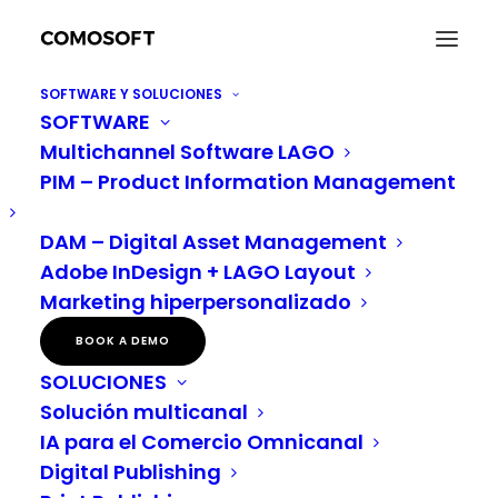
SOFTWARE Y SOLUCIONES
SOFTWARE
Del caos a la claridad
Multichannel Software LAGO
Home
Novedades
Del caos a la claridad
PIM – Product Information Management
DAM – Digital Asset Management
Encontrar las
Adobe InDesign + LAGO Layout
Marketing hiperpersonalizado
“herramientas”
BOOK A DEMO
adecuadas, como los
SOLUCIONES
sistemas PIM y DAM,
Solución multicanal
IA para el Comercio Omnicanal
para la gestión de datos
Digital Publishing