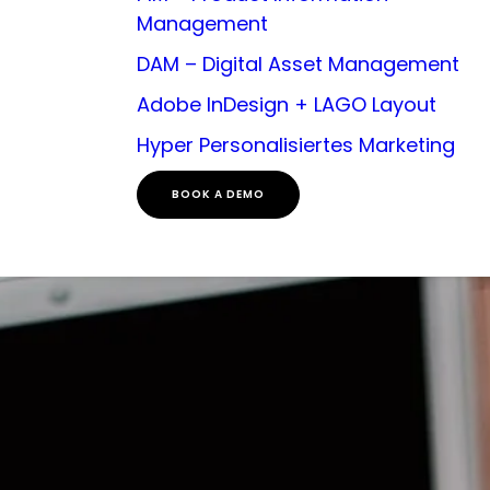
Management
DAM – Digital Asset Management
Adobe InDesign + LAGO Layout
Hyper Personalisiertes Marketing
BOOK A DEMO