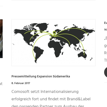
E
14
„
g
R
T
Pressemitteilung Expansion Südamerika
at
8. Februar 2017
Comosoft setzt Internationalisierung
erfolgreich fort und findet mit Brand&Label
den passenden Partner zum Ausbau des