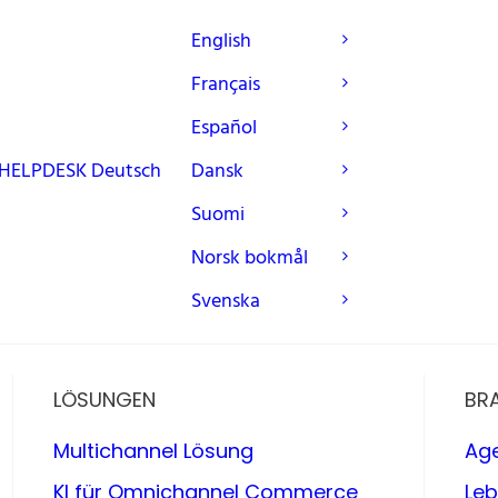
English
Français
Español
HELPDESK
Deutsch
Dansk
Suomi
Norsk bokmål
Svenska
LÖSUNGEN
BR
Multichannel Lösung
Ag
KI für Omnichannel Commerce
Leb