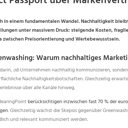
uct Passport über Markenvert
h in einem fundamentalen Wandel. Nachhaltigkeit bleibt
eilungen unter massivem Druck: steigende Kosten, fragil
ma zwischen Preisorientierung und Wertebewusstsein.
reenwashing: Warum nachhaltiges Marke
darin,
ob
Unternehmen nachhaltig kommunizieren, sonde
lächliche Nachhaltigkeitsbotschaften. Gleichzeitig erwarten
rlebnisse über alle Kanäle hinweg.
BearingPoint
berücksichtigen inzwischen fast 70 % der eur
ngen
. Gleichzeitig wächst die Skepsis gegenüber Greenwashin
dlich und relevant kommuniziert werden.