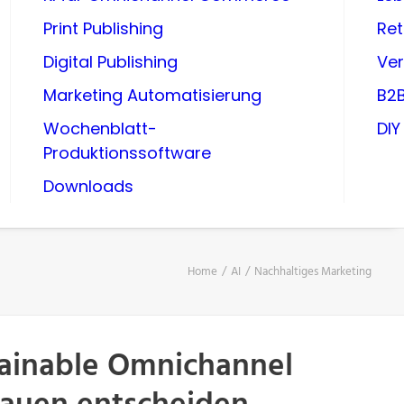
Print Publishing
Ret
Digital Publishing
Ve
Marketing Automatisierung
B2
Wochenblatt-
DI
Produktionssoftware
Downloads
Home
AI
Nachhaltiges Marketing
tainable Omnichannel