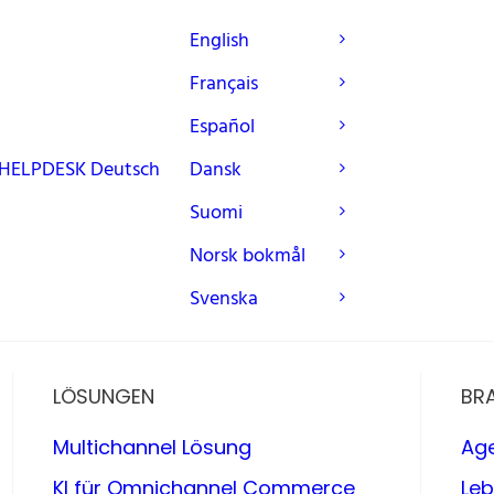
English
Français
Español
HELPDESK
Deutsch
Dansk
Suomi
Norsk bokmål
Svenska
LÖSUNGEN
BR
Multichannel Lösung
Ag
KI für Omnichannel Commerce
Leb