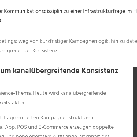
er Kommunikationsdisziplin zu einer Infrastrukturfrage im H
6
rketings: weg von kurzfristiger Kampagnenlogik, hin zu d
bergreifender Konsistenz.
um kanalübergreifende Konsistenz
nience-Thema. Heute wird kanalübergreifende
eitsfaktor.
it fragmentierten Kampagnenstrukturen:
Media, App, POS und E-Commerce erzeugen doppelte
ng und hohe operative Aufwände. Nachhaltiges