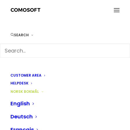
Bærekraftig markedsføring
SEARCH
Home
AI
Bærekraftig markedsføring
Bærekraftig
CUSTOMER AREA
markedsføring: Hvorfor
HELPDESK
NORSK BOKMÅL
åpenhet, bærekraftig
English
omnikanal og Digital
Deutsch
Product Passport er
Français