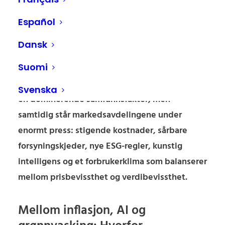
avgjørende for
Español
merkevaretilliten
Dansk
Suomi
Dagligvarehandelen gjennomgår en
grunnleggende endring. Bærekraft er fortsatt
Svenska
en dominerende samfunnsfaktor, men
samtidig står markedsavdelingene under
enormt press: stigende kostnader, sårbare
forsyningskjeder, nye ESG-regler, kunstig
intelligens og et forbrukerklima som balanserer
mellom prisbevissthet og verdibevissthet.
Mellom inflasjon, AI og