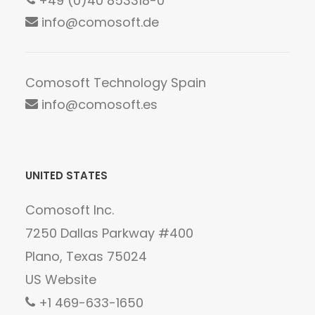
+49 (0)40 853318-0
info@comosoft.de
Comosoft Technology Spain
info@comosoft.es
UNITED STATES
Comosoft Inc.
7250 Dallas Parkway #400
Plano, Texas 75024
US Website
+1 469-633-1650