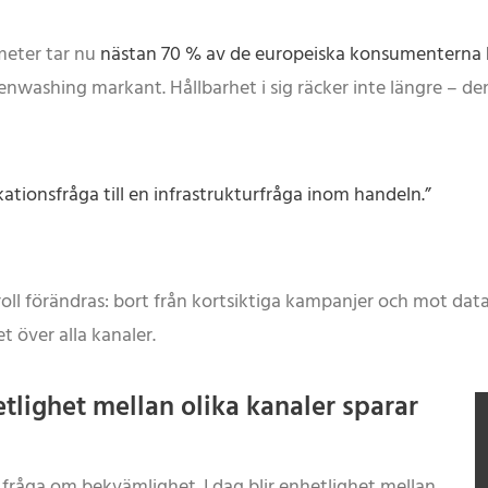
meter tar nu
nästan 70 % av de europeiska konsumenterna hä
eenwashing markant. Hållbarhet i sig räcker inte längre –
tionsfråga till en infrastrukturfråga inom handeln.”
oll förändras: bort från kortsiktiga kampanjer och mot da
t över alla kanaler.
tlighet mellan olika kanaler sparar
råga om bekvämlighet. I dag blir enhetlighet mellan