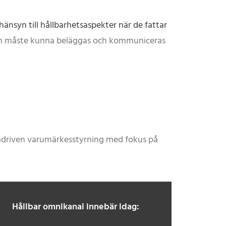
nsyn till hållbarhetsaspekter när de fattar
 den måste kunna beläggas och kommuniceras
tadriven varumärkesstyrning med fokus på
Hållbar omnikanal innebär idag: