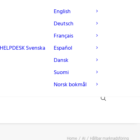
English
Deutsch
Français
HELPDESK
Svenska
Español
Dansk
Suomi
Norsk bokmål
Home
AI
Hållbar marknadsföring