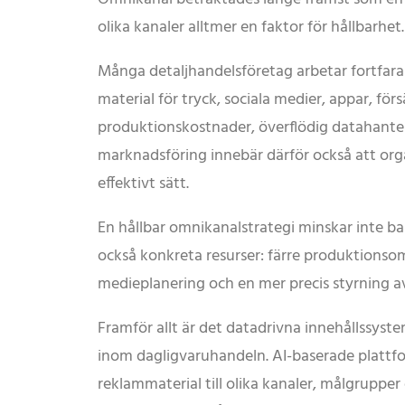
olika kanaler alltmer en faktor för hållbarhet.
Många detaljhandelsföretag arbetar fortfar
material för tryck, sociala medier, appar, fö
produktionskostnader, överflödig datahanter
marknadsföring innebär därför också att or
effektivt sätt.
En hållbar omnikanalstrategi minskar inte ba
också konkreta resurser: färre produktionsom
medieplanering och en mer precis styrning 
Framför allt är det datadrivna innehållssys
inom dagligvaruhandeln. AI-baserade plattfo
reklammaterial till olika kanaler, målgruppe