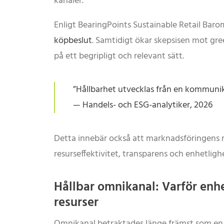
kanaler.
Enligt BearingPoints Sustainable Retail Baro
köpbeslut
. Samtidigt ökar skepsisen mot gr
på ett begripligt och relevant sätt.
”Hållbarhet utvecklas från en kommunika
— Handels- och ESG-analytiker, 2026
Detta innebär också att marknadsföringens r
resurseffektivitet, transparens och enhetlighe
Hållbar omnikanal: Varför enhe
resurser
Omnikanal betraktades länge främst som en f