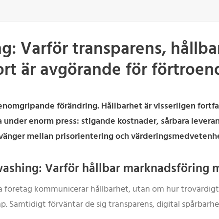
g: Varför transparens, hållb
ort är avgörande för förtroe
omgripande förändring. Hållbarhet är visserligen fortf
nder enorm press: stigande kostnader, sårbara leveranske
svänger mellan prisorientering och värderingsmedvetenh
nwashing: Varför hållbar marknadsföring
 företag kommunicerar hållbarhet, utan om hur trovärdigt
p. Samtidigt förväntar de sig transparens, digital spårbarh