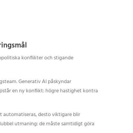
öringsmål
opolitiska konflikter och stigande
ingsteam. Generativ AI påskyndar
står en ny konflikt: högre hastighet kontra
automatiseras, desto viktigare blir
 dubbel utmaning: de måste samtidigt göra