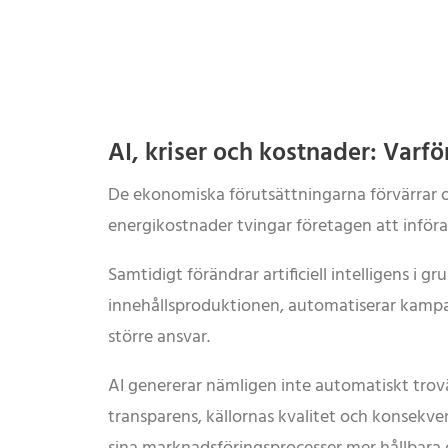
AI, kriser och kostnader: Varfö
De ekonomiska förutsättningarna förvärrar oms
energikostnader tvingar företagen att införa
Samtidigt förändrar artificiell intelligens 
innehållsproduktionen, automatiserar kampan
större ansvar.
AI genererar nämligen inte automatiskt trovä
transparens, källornas kvalitet och konsekv