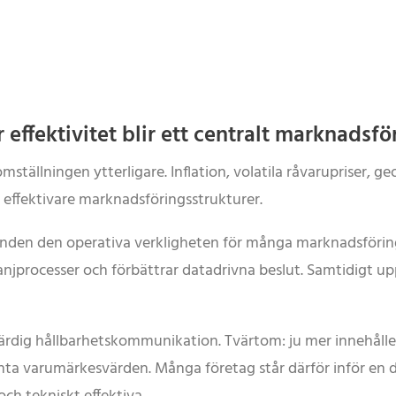
r effektivitet blir ett centralt marknadsf
tällningen ytterligare. Inflation, volatila råvarupriser, ge
 effektivare marknadsföringsstrukturer.
i grunden den operativa verkligheten för många marknadsför
jprocesser och förbättrar datadrivna beslut. Samtidigt upp
rdig hållbarhetskommunikation. Tvärtom: ju mer innehållet 
enta varumärkesvärden. Många företag står därför inför en