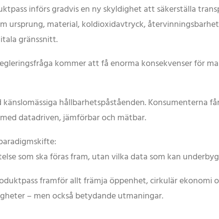
tpass införs gradvis en ny skyldighet att säkerställa trans
 om ursprung, material, koldioxidavtryck, återvinningsbarh
tala gränssnitt.
 regleringsfråga kommer att få enorma konsekvenser för m
d känslomässiga hållbarhetspåståenden. Konsumenterna får dir
med datadriven, jämförbar och mätbar.
paradigmskifte:
ttelse som ska föras fram, utan vilka data som kan underby
 produktpass framför allt främja öppenhet, cirkulär ekonomi 
igheter – men också betydande utmaningar.