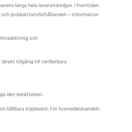
parens längs hela leveranskedjan. I framtiden
et och produktionsförhållanden – information
arknadsföring och
ekt tillgång till verifierbara
gga den berättelsen.
och hållbara köpbeslut. För livsmedelshandeln