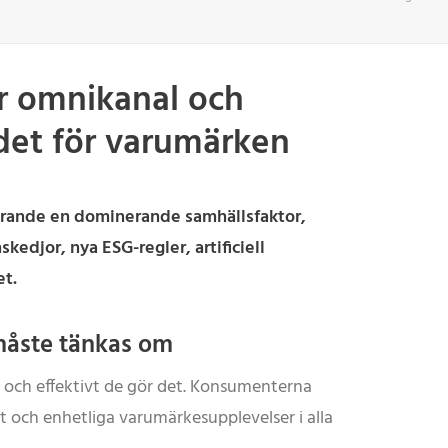
ar omnikanal och
ndet för varumärken
arande en dominerande samhällsfaktor,
djor, nya ESG-regler, artificiell
et.
 måste tänkas om
 och effektivt de gör det. Konsumenterna
et och enhetliga varumärkesupplevelser i alla