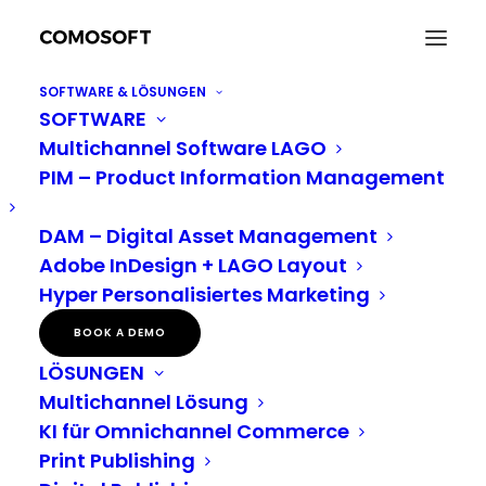
SOFTWARE & LÖSUNGEN
SOFTWARE
Comosoft kooperiert mit Hypertrade
Multichannel Software LAGO
Home
Neuigkeiten
Comosoft kooperiert mit Hypertrade
PIM – Product Information Management
DAM – Digital Asset Management
Comosoft kooperiert
Adobe InDesign + LAGO Layout
Hyper Personalisiertes Marketing
mit Hypertrade, um
BOOK A DEMO
Marketingworkflows
LÖSUNGEN
und Category
Multichannel Lösung
KI für Omnichannel Commerce
Management in
Print Publishing