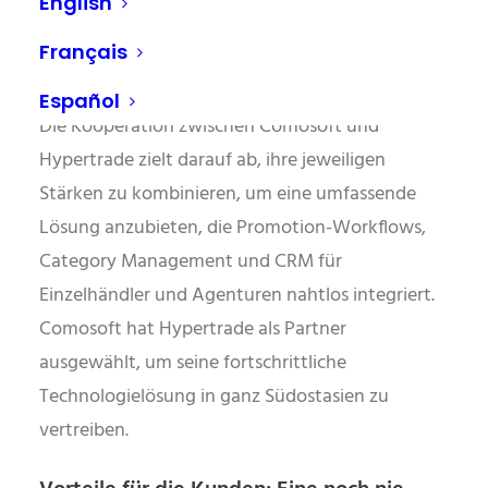
English
Revolutionierung der
Français
Einzelhandelsabläufe durch einheitliche
Lösungen
Español
Die Kooperation zwischen Comosoft und
Hypertrade zielt darauf ab, ihre jeweiligen
Stärken zu kombinieren, um eine umfassende
Lösung anzubieten, die Promotion-Workflows,
Category Management und CRM für
Einzelhändler und Agenturen nahtlos integriert.
Comosoft hat Hypertrade als Partner
ausgewählt, um seine fortschrittliche
Technologielösung in ganz Südostasien zu
vertreiben.