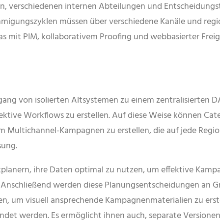
rn, verschiedenen internen Abteilungen und Entscheidung
migungszyklen müssen über verschiedene Kanäle und regi
s mit PIM, kollaborativem Proofing und webbasierter Freiga
g von isolierten Altsystemen zu einem zentralisierten D
ffektive Workflows zu erstellen. Auf diese Weise können Ca
um Multichannel-Kampagnen zu erstellen, die auf jede Regio
sung.
planern, ihre Daten optimal zu nutzen, um effektive Kam
nschließend werden diese Planungsentscheidungen an Gra
n, um visuell ansprechende Kampagnenmaterialien zu erstel
t werden. Es ermöglicht ihnen auch, separate Versionen je