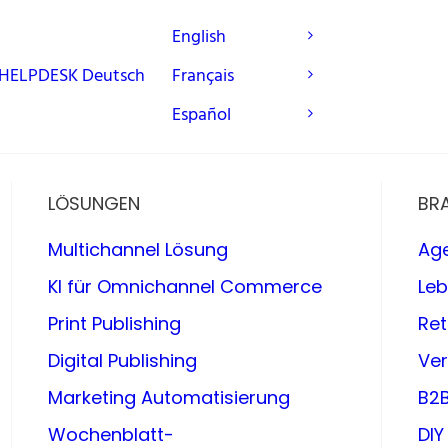
English
HELPDESK
Deutsch
Français
Español
LÖSUNGEN
BR
Multichannel Lösung
Ag
KI für Omnichannel Commerce
Leb
Print Publishing
Ret
Digital Publishing
Ve
Marketing Automatisierung
B2
Wochenblatt-
DI