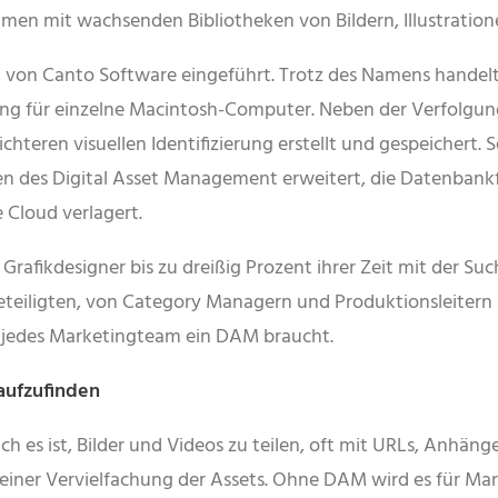
men mit wachsenden Bibliotheken von Bildern, Illustration
von Canto Software eingeführt. Trotz des Namens handelte
g für einzelne Macintosh-Computer. Neben der Verfolgun
leichteren visuellen Identifizierung erstellt und gespeicher
n des Digital Asset Management erweitert, die Datenbankf
e Cloud verlagert.
afikdesigner bis zu dreißig Prozent ihrer Zeit mit der Suc
teiligten, von Category Managern und Produktionsleitern bi
m jedes Marketingteam ein DAM braucht.
 aufzufinden
ach es ist, Bilder und Videos zu teilen, oft mit URLs, Anhä
u einer Vervielfachung der Assets. Ohne DAM wird es für M