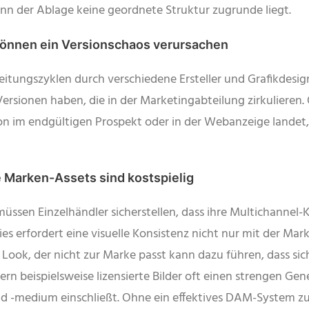
wenn der Ablage keine geordnete Struktur zugrunde liegt.
können ein Versionschaos verursachen
eitungszyklen durch verschiedene Ersteller und Grafikdesig
sionen haben, die in der Marketingabteilung zirkulieren
rsion im endgültigen Prospekt oder in der Webanzeige landet
e Marken-Assets sind kostspielig
sen Einzelhändler sicherstellen, dass ihre Multichannel-
s erfordert eine visuelle Konsistenz nicht nur mit der Mar
Look, der nicht zur Marke passt kann dazu führen, dass si
n beispielsweise lizensierte Bilder oft einen strengen Ge
d -medium einschließt. Ohne ein effektives DAM-System z