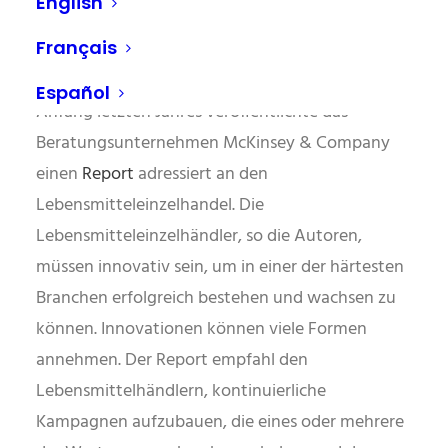
und allen Orten, die von den Kunden bevorzugt
English
werden.
Français
Beachtung der Warnzeichen
Español
Anfang letzten Jahres veröffentlichte das
Beratungsunternehmen McKinsey & Company
einen
Report
adressiert an den
Lebensmitteleinzelhandel. Die
Lebensmitteleinzelhändler, so die Autoren,
müssen innovativ sein, um in einer der härtesten
Branchen erfolgreich bestehen und wachsen zu
können. Innovationen können viele Formen
annehmen. Der Report empfahl den
Lebensmittelhändlern, kontinuierliche
Kampagnen aufzubauen, die eines oder mehrere