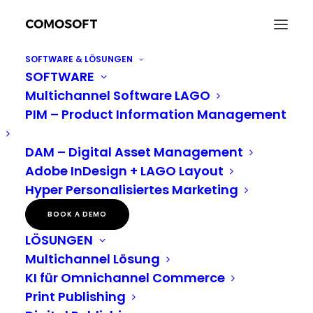
SOFTWARE & LÖSUNGEN
SOFTWARE
Von Werbebeileger bis World Wide Web
Multichannel Software LAGO
Home
Branchen
Lebensmitteleinzelhandel
PIM – Product Information Management
Von Werbebeileger bis World Wide Web
DAM – Digital Asset Management
Adobe InDesign + LAGO Layout
Von Werbebeileger bis
Hyper Personalisiertes Marketing
World Wide Web: Ein
BOOK A DEMO
LÖSUNGEN
Erfolgsrezept für
Multichannel Lösung
Marketing im
KI für Omnichannel Commerce
Print Publishing