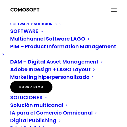
SOFTWARE Y SOLUCIONES
SOFTWARE
4 herramientas para mantener una colaboración
Multichannel Software LAGO
eficiente
PIM – Product Information Management
Home
Gestión de activos digitales
4 herramientas para mantener una colaboración eficiente
DAM – Digital Asset Management
Adobe InDesign + LAGO Layout
Marketing hiperpersonalizado
4 herramientas para mantener
BOOK A DEMO
una colaboración eficiente
SOLUCIONES
Solución multicanal
Fit Small Business
informó recientemente: “Para
IA para el Comercio Omnicanal
la mayoría de las empresas el trabajo
Digital Publishing