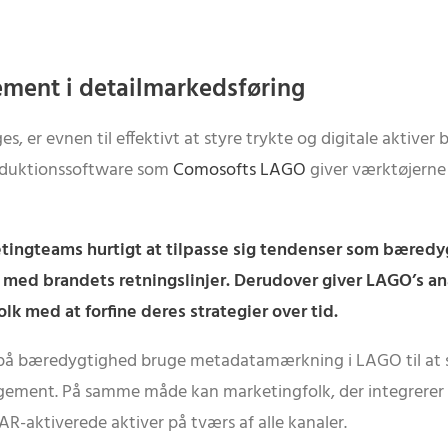
ement i detailmarkedsføring
er evnen til effektivt at styre trykte og digitale aktiver b
oduktionssoftware som
Comosofts LAGO
giver værktøjerne t
etingteams hurtigt at tilpasse sig tendenser som bæredy
se med brandets retningslinjer. Derudover giver LAGO’s an
k med at forfine deres strategier over tid.
å bæredygtighed bruge metadatamærkning i LAGO til at spo
gement. På samme måde kan marketingfolk, der integrerer 
R-aktiverede aktiver på tværs af alle kanaler.