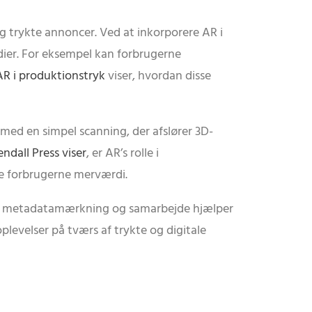
 og trykte annoncer. Ved at inkorporere AR i
ier. For eksempel kan forbrugerne
AR i produktionstryk
viser, hvordan disse
med en simpel scanning, der afslører 3D-
endall Press viser
, er AR’s rolle i
ve forbrugerne merværdi.
st metadatamærkning og samarbejde hjælper
plevelser på tværs af trykte og digitale