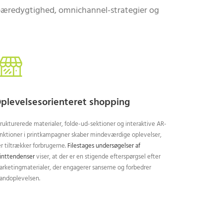
 bæredygtighed, omnichannel-strategier og
plevelsesorienteret shopping
rukturerede materialer, folde-ud-sektioner og interaktive AR-
nktioner i printkampagner skaber mindeværdige oplevelser,
r tiltrækker forbrugerne.
Filestages undersøgelser af
inttendenser
viser, at der er en stigende efterspørgsel efter
rketingmaterialer, der engagerer sanserne og forbedrer
andoplevelsen.