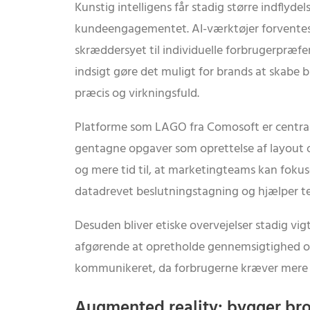
Kunstig intelligens får stadig større indfly
kundeengagementet. AI-værktøjer forventes at
skræddersyet til individuelle forbrugerpræf
indsigt gøre det muligt for brands at skabe
præcis og virkningsfuld.
Platforme som LAGO fra Comosoft er central
gentagne opgaver som oprettelse af layout og
og mere tid til, at marketingteams kan fokuse
datadrevet beslutningstagning og hjælper t
Desuden bliver etiske overvejelser stadig vig
afgørende at opretholde gennemsigtighed og t
kommunikeret, da forbrugerne kræver mere k
Augmented reality: bygger bro 