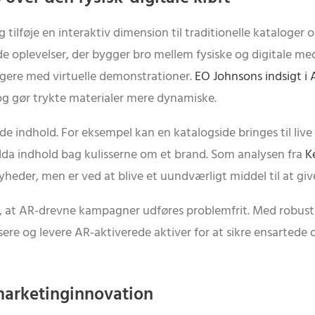
 tilføje en interaktiv dimension til traditionelle kataloger
oplevelser, der bygger bro mellem fysiske og digitale med
ragere med virtuelle demonstrationer.
EO Johnsons indsigt i 
 gør trykte materialer mere dynamiske.
indhold. For eksempel kan en katalogside bringes til live 
dda indhold bag kulisserne om et brand. Som analysen fra
K
heder, men er ved at blive et uundværligt middel til at gi
 at AR-drevne kampagner udføres problemfrit. Med robu
re og levere AR-aktiverede aktiver for at sikre ensartede o
 marketinginnovation