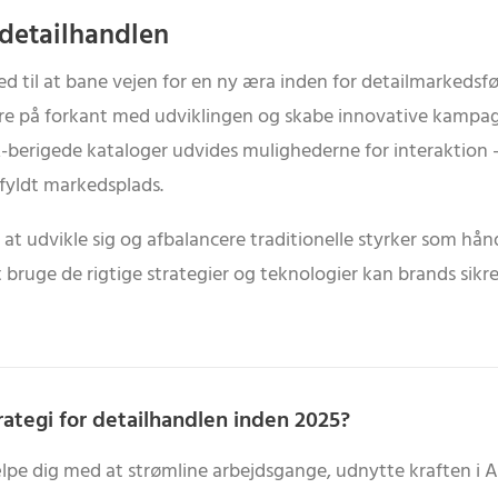
 detailhandlen
ed til at bane vejen for en ny æra inden for detailmarkeds
e på forkant med udviklingen og skabe innovative kampag
AR-berigede kataloger udvides mulighederne for interaktion
rfyldt markedsplads.
 at udvikle sig og afbalancere traditionelle styrker som h
 bruge de rigtige strategier og teknologier kan brands sik
trategi for detailhandlen inden 2025?
 dig med at strømline arbejdsgange, udnytte kraften i AI