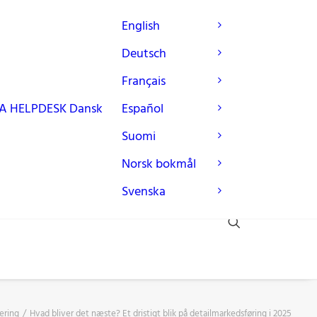
English
Deutsch
Français
A
HELPDESK
Dansk
Español
Suomi
Norsk bokmål
Svenska
cering
Hvad bliver det næste? Et dristigt blik på detailmarkedsføring i 2025