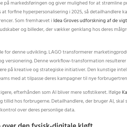
delse på markedsføringen og giver mulighed for at strømline
 forfine hyperpersonalisering i 2025, så detailhandlere ka
erencer. Som fremhævet i
Idea Groves udforskning af de vig
 budskaber og billeder, der vækker genklang hos deres målg
e for denne udvikling. LAGO transformerer marketingprod
 versionering. Denne workflow-transformation resulterer i 
re på kreative og strategiske initiativer. Den kunstige int
eams med at tilpasse deres kampagner til nye forbrugertre
tigere, efterhånden som AI bliver mere sofistikeret. Ifølge
Ka
illid hos forbrugerne. Detailhandlere, der bruger AI, skal s
ontrol over deres personlige data.
over den fysisk-digitale kløft