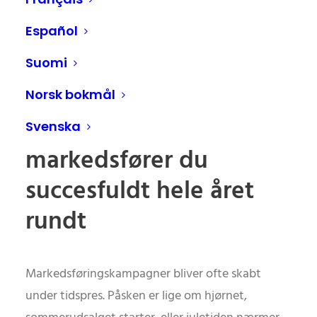
Fra sommerkampagner
Español
til juleforretning:
Suomi
Kampagneplanlægning
Norsk bokmål
med et system – Sådan
Svenska
markedsfører du
succesfuldt hele året
rundt
Markedsføringskampagner bliver ofte skabt
under tidspres. Påsken er lige om hjørnet,