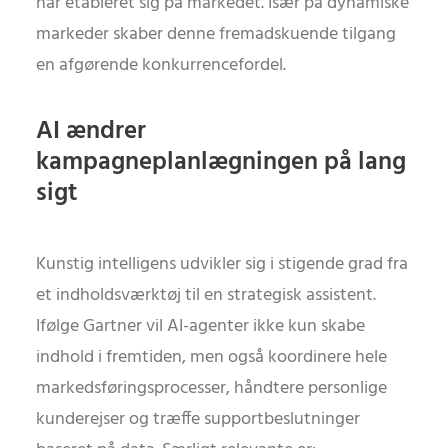
har etableret sig på markedet. Især på dynamiske
markeder skaber denne fremadskuende tilgang
en afgørende konkurrencefordel.
AI ændrer
kampagneplanlægningen på lang
sigt
Kunstig intelligens udvikler sig i stigende grad fra
et indholdsværktøj til en strategisk assistent.
Ifølge Gartner vil AI-agenter ikke kun skabe
indhold i fremtiden, men også koordinere hele
markedsføringsprocesser, håndtere personlige
kunderejser og træffe supportbeslutninger