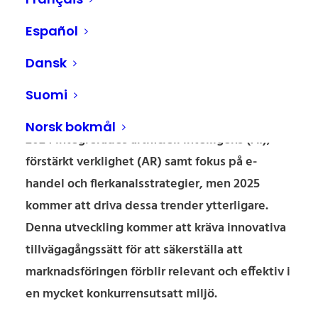
år 2025
Español
Marknadsföringslandskapet inom
Dansk
detaljhandeln utvecklas snabbt och
Suomi
återspeglar tekniska framsteg,
konsumentpreferenser och hållbarhet. Under
Norsk bokmål
2024 integrerades artificiell intelligens (AI),
förstärkt verklighet (AR) samt fokus på e-
handel och flerkanalsstrategier, men 2025
kommer att driva dessa trender ytterligare.
Denna utveckling kommer att kräva innovativa
tillvägagångssätt för att säkerställa att
marknadsföringen förblir relevant och effektiv i
en mycket konkurrensutsatt miljö.