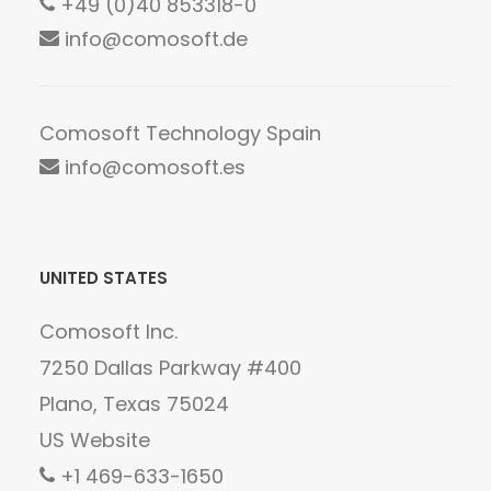
+49 (0)40 853318-0
info@comosoft.de
Comosoft Technology Spain
info@comosoft.es
UNITED STATES
Comosoft Inc.
7250 Dallas Parkway #400
Plano, Texas 75024
US Website
+1 469-633-1650