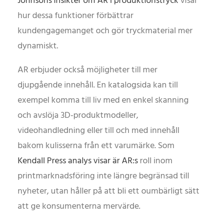
Johnsons insikter om AR i produktionstryck
visar
hur dessa funktioner förbättrar
kundengagemanget och gör tryckmaterial mer
dynamiskt.
AR erbjuder också möjligheter till mer
djupgående innehåll. En katalogsida kan till
exempel komma till liv med en enkel skanning
och avslöja 3D-produktmodeller,
videohandledning eller till och med innehåll
bakom kulisserna från ett varumärke. Som
Kendall Press analys visar är AR:s
roll inom
printmarknadsföring inte längre begränsad till
nyheter, utan håller på att bli ett oumbärligt sätt
att ge konsumenterna mervärde.