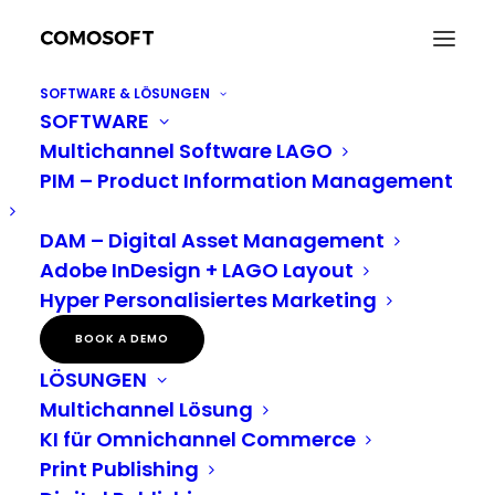
SOFTWARE & LÖSUNGEN
SOFTWARE
Wenn alles fließt:
Multichannel Software LAGO
Nordmann Gruppe
PIM – Product Information Management
strukturiert
DAM – Digital Asset Management
Medienproduktionsprozes
Adobe InDesign + LAGO Layout
Hyper Personalisiertes Marketing
und stellt Weichen für
BOOK A DEMO
Multichannel Marketing
LÖSUNGEN
Multichannel Lösung
Getränke Groß- und Einzelhandelsexperten
KI für Omnichannel Commerce
führen LAGO4 ein und definieren Category
Print Publishing