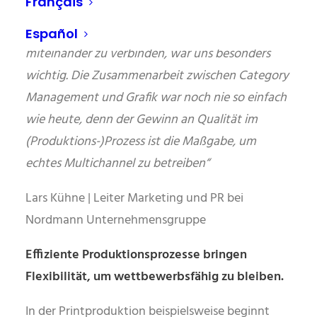
Français
„Verschiedene Warengruppen in der Planung zu
berücksichtigen und die Abteilungen
Español
miteinander zu verbinden, war uns besonders
wichtig. Die Zusammenarbeit zwischen
Category
Management und Grafik war noch nie so einfach
wie heute, denn der Gewinn
an Qualität im
(Produktions-)Prozess ist die Maßgabe, um
echtes Multichannel zu betreiben“
Lars Kühne | Leiter Marketing und PR bei
Nordmann Unternehmensgruppe
Effiziente Produktionsprozesse bringen
Flexibilität, um wettbewerbsfähig zu bleiben.
In der Printproduktion beispielsweise beginnt