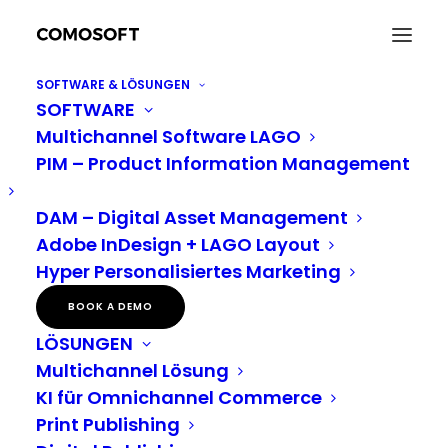
SOFTWARE & LÖSUNGEN
SOFTWARE
Atelier Goldener Schnitt
Multichannel Software LAGO
– Traditionshaus mit
PIM – Product Information Management
Weitblick
DAM – Digital Asset Management
Adobe InDesign + LAGO Layout
Wenn man in Münchberg, nahe der ehemaligen
Hyper Personalisiertes Marketing
Zonengrenze bei Hof, ankommt, wirkt alles ruhig
BOOK A DEMO
und beschaulich. Sobald man aber die
LÖSUNGEN
Räumlichkeiten bei Atelier Goldner Schnitt
Multichannel Lösung
betritt, hat man die Idylle hinter sich gelassen
KI für Omnichannel Commerce
und das Arbeitsumfeld eines hoch
Print Publishing
professionellen Spezialversenders umgibt einen.