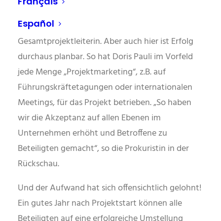
Français
langfristige Planung, klare Verantwortlichkeiten
Español
und eiserne Disziplin“, so Krisitin Neidhardt, die
Gesamtprojektleiterin. Aber auch hier ist Erfolg
durchaus planbar. So hat Doris Pauli im Vorfeld
jede Menge „Projektmarketing“, z.B. auf
Führungskräftetagungen oder internationalen
Meetings, für das Projekt betrieben. „So haben
wir die Akzeptanz auf allen Ebenen im
Unternehmen erhöht und Betroffene zu
Beteiligten gemacht“, so die Prokuristin in der
Rückschau.
Und der Aufwand hat sich offensichtlich gelohnt!
Ein gutes Jahr nach Projektstart können alle
Beteiligten auf eine erfolgreiche Umstellung