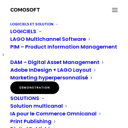
LOGICIELS ET SOLUTION
LOGICIELS
Production automatisée
LAGO Multichannel Software
de supports
PIM – Product Information Management
publicitaires avec
LAGO
DAM – Digital Asset Management
Adobe InDesign + LAGO Layout
Comosoft est l’un des principaux fournisseurs
Marketing hyperpersonnalisé
mondiaux de technologies pour les
systèmes
DEMONSTRATION
PIM et de production de médias
pour la
SOLUTIONS
production automatisée de matériel
Solution multicanal
publicitaire.
IA pour le Commerce Omnicanal
Print Publishing