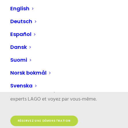
English
Deutsch
Español
Plus de 4000 professionnels sont
Dansk
déjà des utilisateurs satisfaits de
LAGO qui rendent leur
Suomi
production marketing efficace
Norsk bokmål
grâce à notre logiciel.
Svenska
Réservez une démo personnalisée avec nos
experts LAGO et voyez par vous-même.
RÉSERVEZ UNE DÉMONSTRATION