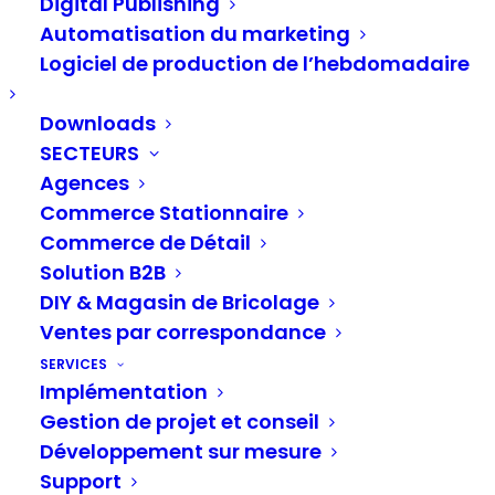
Digital Publishing
Automatisation du marketing
Logiciel de production de l’hebdomadaire
Soyez le premier à partager cet article !
Downloads
SECTEURS
Agences
Commerce Stationnaire
Commerce de Détail
Solution B2B
Lire la suite
DIY & Magasin de Bricolage
Ventes par correspondance
SERVICES
Implémentation
Digital Product Passport
Gestion de projet et conseil
13 février 2026
Développement sur mesure
Digital Product Passport dans l'UE : délais, pays,
Support