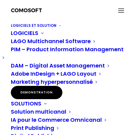
LOGICIELS ET SOLUTION
LOGICIELS
Web-to-Print
LAGO Multichannel Software
Accueil
Glossaire
Web-to-Print
PIM – Product Information Management
DAM – Digital Asset Management
Adobe InDesign + LAGO Layout
Web-to-print
Marketing hyperpersonnalisé
Le Web-to-print est la transmission en ligne
automatisée des travaux d’impression à la
DEMONSTRATION
production du
print publishing
. Les utilisateurs
SOLUTIONS
personnalisent généralement les modèles, qui
Solution multicanal
sont convertis en fichiers prêts à être imprimés et
IA pour le Commerce Omnicanal
envoyés aux imprimeurs.
Print Publishing