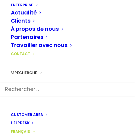
utilisateur de LAGO et que vous souhaitez
ENTERPRISE
Actualité
contacter l’un de nos collaborateurs, notre
Clients
helpdesk
(système de tickets) est à votre
À propos de nous
disposition. Vous pouvez y adresser votre
Partenaires
demande au service compétent à tout moment.
Travailler avec nous
Vous pouvez également utiliser l’
espace client
CONTACT
pour obtenir toutes les informations sur la
dernière version de LAGO, les correctifs et les
RECHERCHE
mises à jour.
CUSTOMER AREA
HELPDESK
FRANÇAIS