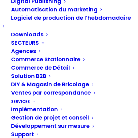
Digital Publishing
Automatisation du marketing
Vos messages sont les bienvenus
Logiciel de production de l’hebdomadaire
!
Downloads
Vous avez de
questions concernant l’entreprise
SECTEURS
et nos produits
? Vous diffusez un haut volume
Agences
de données produits sur différents canaux et êtes
Commerce Stationnaire
à la recherche d’une
solution multicanal
qui
Commerce de Détail
répond aux besoins spécifiques de votre
Solution B2B
DIY & Magasin de Bricolage
entreprise ? Dans ce cas, n’hésitez pas à prendre
Ventes par correspondance
contact avec nous.
SERVICES
Implémentation
Votre message sera traité le plus rapidement
Gestion de projet et conseil
possible, dans les 24 heures (jours ouvrables
Développement sur mesure
Support
uniquement). Si vous êtes déjà client ou