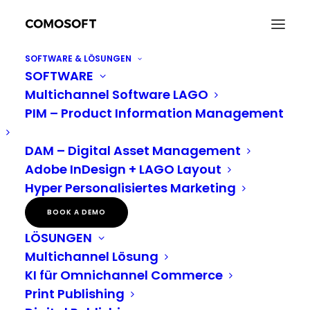
SOFTWARE & LÖSUNGEN
SOFTWARE
Klingel setzt auf LAGO
Multichannel Software LAGO
– Amortisation in knapp
PIM – Product Information Management
drei Jahren
DAM – Digital Asset Management
Adobe InDesign + LAGO Layout
Mit der Umstellung seiner Katalogproduktion auf
Hyper Personalisiertes Marketing
das System LAGO von Comosoft hat das
BOOK A DEMO
Versandhaus Klingel Maßstäbe gesetzt:
LÖSUNGEN
Innerhalb der eigenen Versandhandelsgruppe
Multichannel Lösung
KI für Omnichannel Commerce
(einschließlich der Spezialversender Wenz, Mona,
Print Publishing
Beyeler, Meyer, Diemer, Wellsana und Amara)