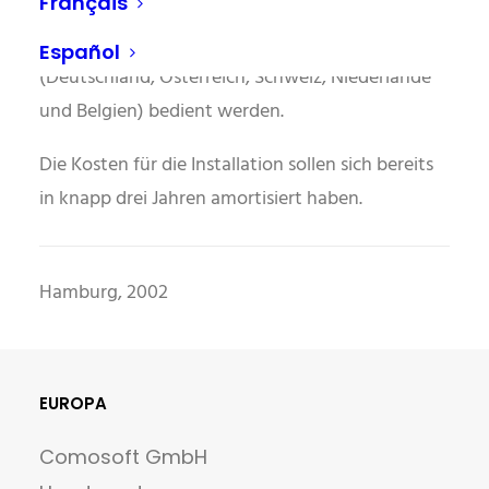
Français
müssen unter Verwendung dreier
unterschiedlicher Sprachen fünf Märkte
Español
(Deutschland, Österreich, Schweiz, Niederlande
und Belgien) bedient werden.
Die Kosten für die Installation sollen sich bereits
in knapp drei Jahren amortisiert haben.
Hamburg, 2002
EUROPA
Comosoft GmbH