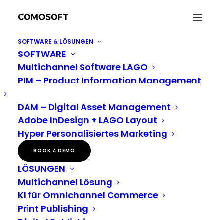
SOFTWARE & LÖSUNGEN
SOFTWARE
Pressemitteilung: Die Eversfrank Gruppe und
Multichannel Software LAGO
Comosoft küren zum vierten Mal die Sieger ihres
Wettbewerbs für gemeinnützige Projekte
PIM – Product Information Management
„Ideenfutter“
Home
Neuigkeiten
DAM – Digital Asset Management
Pressemitteilung: Die Eversfrank Gruppe und Comosoft küren
Adobe InDesign + LAGO Layout
zum vierten Mal die Sieger ihres Wettbewerbs für gemeinnützige
Hyper Personalisiertes Marketing
Projekte „Ideenfutter“
BOOK A DEMO
LÖSUNGEN
Die Eversfrank Gruppe
Multichannel Lösung
KI für Omnichannel Commerce
und Comosoft küren
Print Publishing