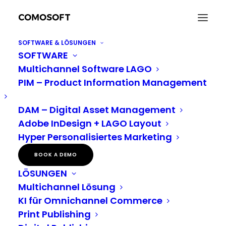
SOFTWARE & LÖSUNGEN
SOFTWARE
Pressemitteilung: Weitere HighSpeed-
Multichannel Software LAGO
Digitaldruckmaschine bei der Eversfrank Gruppe
PIM – Product Information Management
Home
Neuigkeiten
Pressemitteilung: Weitere HighSpeed-Digitaldruckmaschine bei
der Eversfrank Gruppe
DAM – Digital Asset Management
Adobe InDesign + LAGO Layout
Hyper Personalisiertes Marketing
Die Eversfrank Gruppe
BOOK A DEMO
LÖSUNGEN
nimmt weitere
Multichannel Lösung
HighSpeed-
KI für Omnichannel Commerce
Print Publishing