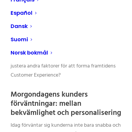
Customer Experience (CX) står inför en radikal
förändring. Fram till 2030 kommer ny teknik,
Español
förändrade demografiska förväntningar och
Dansk
globala köpmönster att i grunden förändra hur
kunderna interagerar med varumärken. Men vad
Suomi
innebär det konkret för stora livsmedelsföretag?
Norsk bokmål
Behövs det verkligen fler verktyg – eller måste vi
justera andra faktorer för att forma framtidens
Customer Experience?
Morgondagens kunders
förväntningar: mellan
bekvämlighet och personalisering
Idag förväntar sig kunderna inte bara snabba och