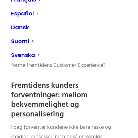
demografiske forventninger og globale
Español
kjøpsmønstre fundamentalt endre måten
kundene samhandler med merkevarer på. Men
Dansk
hva betyr dette konkret for store
Suomi
dagligvarebedrifter? Trenger vi virkelig flere
Svenska
verktøy – eller må vi justere andre faktorer for å
forme fremtidens Customer Experience?
Fremtidens kunders
forventninger: mellom
bekvemmelighet og
personalisering
I dag forventer kundene ikke bare raske og
smidige prosesser, men også en sømløs,