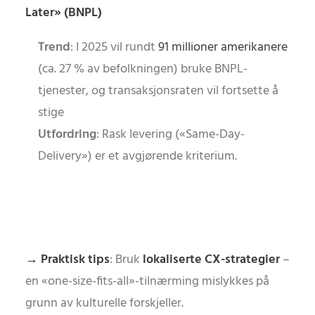
Later» (BNPL)
Trend
: I 2025 vil rundt
91 millioner amerikanere
(ca. 27 % av befolkningen) bruke BNPL-
tjenester, og transaksjonsraten vil fortsette å
stige
Utfordring
: Rask levering («Same-Day-
Delivery») er et avgjørende kriterium.
→ Praktisk tips
: Bruk
lokaliserte CX-strategier
–
en «one-size-fits-all»-tilnærming mislykkes på
grunn av kulturelle forskjeller.