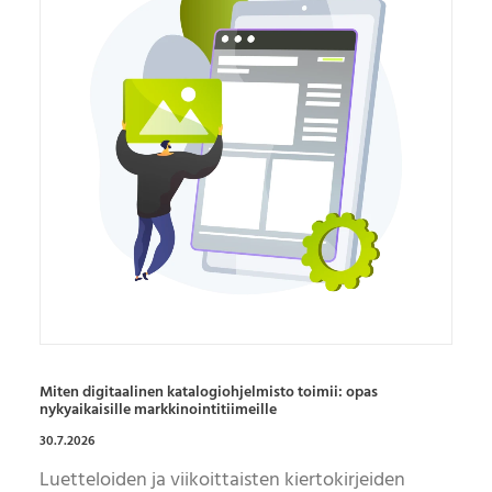
Miten digitaalinen katalogiohjelmisto toimii: opas
nykyaikaisille markkinointitiimeille
30.7.2026
Luetteloiden ja viikoittaisten kiertokirjeiden