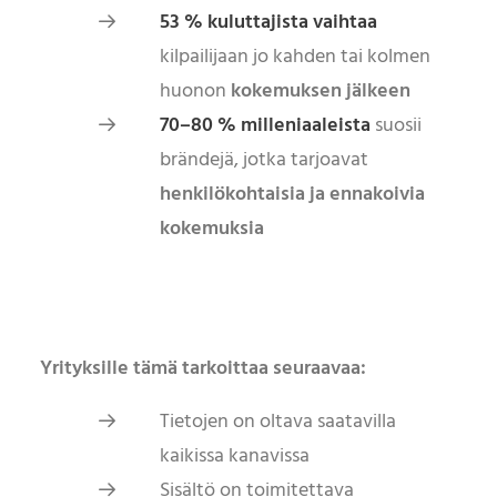
53 % kuluttajista vaihtaa
kilpailijaan jo kahden tai kolmen
huonon
kokemuksen jälkeen
70–80 % milleniaaleista
suosii
brändejä, jotka tarjoavat
henkilökohtaisia ja ennakoivia
kokemuksia
Yrityksille tämä tarkoittaa seuraavaa:
Tietojen on oltava saatavilla
kaikissa kanavissa
Sisältö on toimitettava