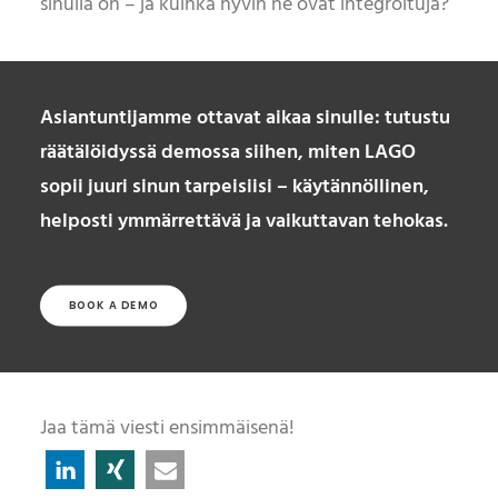
sinulla on – ja kuinka hyvin ne ovat integroituja?
Asiantuntijamme ottavat aikaa sinulle: tutustu
räätälöidyssä demossa siihen, miten LAGO
sopii juuri sinun tarpeisiisi – käytännöllinen,
helposti ymmärrettävä ja vaikuttavan tehokas.
BOOK A DEMO
Jaa tämä viesti ensimmäisenä!