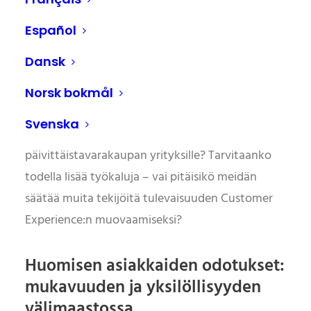
Customer Experience (CX) on suurten muutosten
edessä. Vuoteen 2030 mennessä uudet
Español
teknologiat, muuttuneet demografiset
Dansk
odotukset ja globaalit ostokäyttäytymismallit
muuttavat perusteellisesti tapaa, jolla asiakkaat
Norsk bokmål
ovat vuorovaikutuksessa brändien kanssa. Mutta
Svenska
mitä tämä tarkoittaa käytännössä suurille
päivittäistavarakaupan yrityksille? Tarvitaanko
todella lisää työkaluja – vai pitäisikö meidän
säätää muita tekijöitä tulevaisuuden Customer
Experience:n muovaamiseksi?
Huomisen asiakkaiden odotukset:
mukavuuden ja yksilöllisyyden
välimaastossa