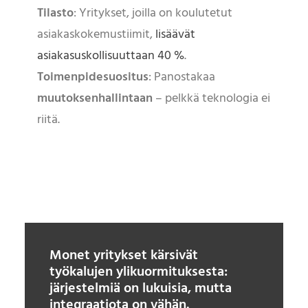
Tilasto
: Yritykset, joilla on koulutetut
asiakaskokemustiimit,
lisäävät
asiakasuskollisuuttaan 40 %
.
Toimenpidesuositus
: Panostakaa
muutoksenhallintaan
– pelkkä teknologia ei
riitä.
Monet yritykset kärsivät
työkalujen ylikuormituksesta:
järjestelmiä on lukuisia, mutta
integraatiota on vähän.