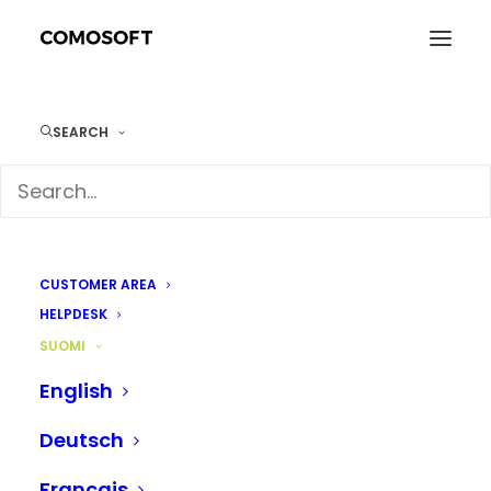
Tulevaisuuden Customer Experience
SEARCH
Home
AI
Tulevaisuuden Customer Experience
Tulevaisuuden
CUSTOMER AREA
Customer Experience –
HELPDESK
SUOMI
mitä asiakkaat todella
English
haluavat
Deutsch
Français