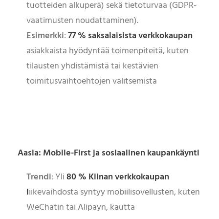
tuotteiden alkuperä) sekä tietoturvaa (GDPR-
vaatimusten noudattaminen).
Esimerkki
:
77 % saksalaisista verkkokaupan
asiakkaista hyödyntää toimenpiteitä, kuten
tilausten yhdistämistä tai kestävien
toimitusvaihtoehtojen valitsemista
Aasia: Mobile-First ja sosiaalinen kaupankäynti
Trendi
: Yli
80 % Kiinan verkkokaupan
l
iikevaihdosta syntyy mobiilisovellusten, kuten
WeChatin tai Alipayn, kautta