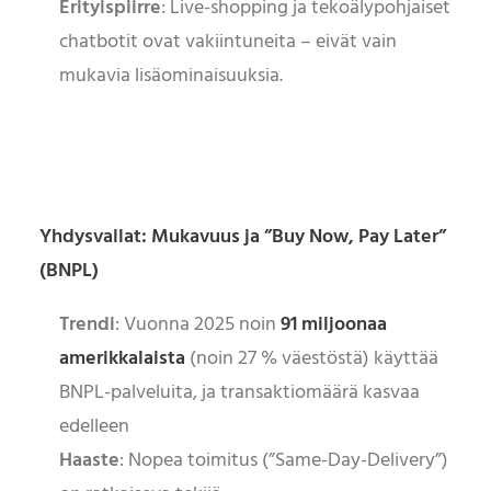
Erityispiirre
: Live-shopping ja tekoälypohjaiset
chatbotit ovat vakiintuneita – eivät vain
mukavia lisäominaisuuksia.
Yhdysvallat: Mukavuus ja ”Buy Now, Pay Later”
(BNPL)
Trendi
: Vuonna 2025 noin
91 miljoonaa
amerikkalaista
(noin 27 % väestöstä) käyttää
BNPL-palveluita, ja transaktiomäärä kasvaa
edelleen
Haaste
: Nopea toimitus (”Same-Day-Delivery”)