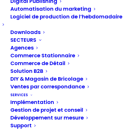
comment l’IA favorise
Digital Publishing
le succès multicanal
Automatisation du marketing
Logiciel de production de l’hebdomadaire
Les modèles prédictifs d’IA peuvent aider les
Downloads
équipes marketing du commerce de détail à
SECTEURS
optimiser leurs campagnes multicanales et à
Agences
obtenir un meilleur retour sur investissement.
Commerce Stationnaire
Commerce de Détail
Solution B2B
L’actualité d’aujourd’hui regorge de gros titres et
DIY & Magasin de Bricolage
d’histoires alarmantes sur l’intelligence artificielle
Ventes par correspondance
(IA). Il s’agit souvent des efforts de grandes
SERVICES
entreprises technologiques pour se surpasser les
Implémentation
unes les autres afin de satisfaire notre appétit
Gestion de projet et conseil
pour les résumés générés par l’IA, les chatbots et
Développement sur mesure
les images presque réalistes. Le marché boursier
Support