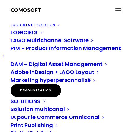
LOGICIELS ET SOLUTION
LOGICIELS
Plan smarter, not harder: comment l’IA favorise le
LAGO Multichannel Software
succès multicanal
PIM – Product Information Management
Accueil
Communication one-to-one
Plan smarter, not harder: comment l’IA favorise le succès
multicanal
DAM – Digital Asset Management
Adobe InDesign + LAGO Layout
Marketing hyperpersonnalisé
Planifier plus
DEMONSTRATION
SOLUTIONS
intelligemment, pas
Solution multicanal
plus difficilement:
IA pour le Commerce Omnicanal
Print Publishing