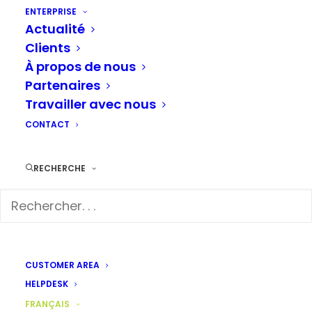
s’agite à chaque nouvelle annonce, car de
ENTERPRISE
Actualité
nombreuses personnes craignent pour leur
Clients
emploi ou la survie de leur entreprise. Cela nous
À propos de nous
fait souvent oublier que l’IA n’est qu’un outil – un
Partenaires
outil dont chaque entreprise peut tirer profit.
Travailler avec nous
C’est particulièrement vrai pour le commerce de
CONTACT
détail. Avec les bons outils de prévision basés sur
l’IA, les responsables du marketing et de la
RECHERCHE
publicité peuvent planifier plus intelligemment
leurs campagnes de vente au détail multicanales
et obtenir un meilleur retour sur investissement
que ce qu’ils pourraient faire avec leur seule
CUSTOMER AREA
intuition.
HELPDESK
FRANÇAIS