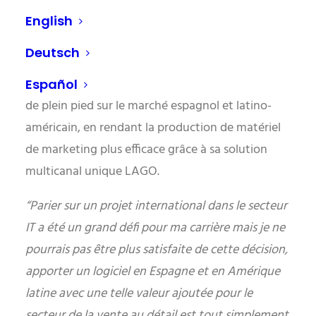
composée de consultants en services
English
professionnels, de développeurs de logiciels et de
Deutsch
responsables des ventes. Avec cette équipe
d’experts, Comosoft est également prêt à entrer
Español
de plein pied sur le marché espagnol et latino-
américain, en rendant la production de matériel
de marketing plus efficace grâce à sa solution
multicanal unique LAGO.
“Parier sur un projet international dans le secteur
IT a été un grand défi pour ma carrière mais je ne
pourrais pas être plus satisfaite de cette décision,
apporter un logiciel en Espagne et en Amérique
latine avec une telle valeur ajoutée pour le
secteur de la vente au détail est tout simplement