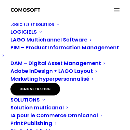
LOGICIELS ET SOLUTION
LOGICIELS
Communiqué de presse : Comosoft ouvre un
LAGO Multichannel Software
nouveau bureau à Valence
PIM – Product Information Management
Accueil
Nouvelles
Communiqué de presse : Comosoft ouvre un nouveau bureau à
Valence
DAM – Digital Asset Management
Adobe InDesign + LAGO Layout
Marketing hyperpersonnalisé
Comosoft ouvre un
DEMONSTRATION
SOLUTIONS
nouveau bureau à
Solution multicanal
Valence
IA pour le Commerce Omnicanal
Print Publishing