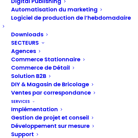
multicanal LAGO
Digital Publishing
Automatisation du marketing
Logiciel de production de l’hebdomadaire
Plus de sécurité et un
fonctionnement plus intuitif
Downloads
SECTEURS
sont au centre de la nouvelle
Agences
version
Commerce Stationnaire
Commerce de Détail
Hambourg, 26.09.2018
– La cinquième
Solution B2B
version de la solution multicanal LAGO est
DIY & Magasin de Bricolage
maintenant disponible pour les clients du
Ventes par correspondance
fabricant de logiciels Comosoft. La
SERVICES
Implémentation
relance est principalement axée sur le
Gestion de projet et conseil
développement de la sécurité et de la
Développement sur mesure
convivialité. Il y a plus de 20 ans, la
Support