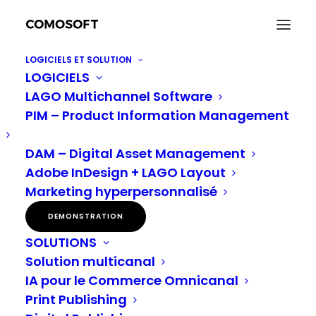
LOGICIELS ET SOLUTION
LOGICIELS
Example de cas: COMOSOFT lance la cinquième
LAGO Multichannel Software
version de son logiciel multicanal LAGO
PIM – Product Information Management
Accueil
Nouvelles
Example de cas: COMOSOFT lance la cinquième version de son
logiciel multicanal LAGO
DAM – Digital Asset Management
Adobe InDesign + LAGO Layout
Marketing hyperpersonnalisé
COMOSOFT lance la
DEMONSTRATION
SOLUTIONS
cinquième version
Solution multicanal
IA pour le Commerce Omnicanal
de son logiciel
Print Publishing