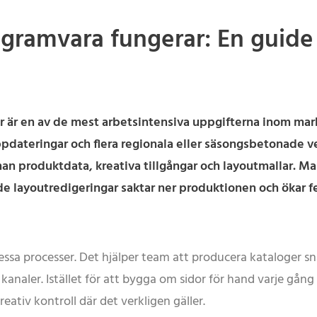
ogramvara fungerar: En guid
rer är en av de mest arbetsintensiva uppgifterna inom m
ppdateringar och flera regionala eller säsongsbetonade v
 produktdata, kreativa tillgångar och layoutmallar. Ma
 layoutredigeringar saktar ner produktionen och ökar fe
ssa processer. Det hjälper team att producera kataloger s
a kanaler. Istället för att bygga om sidor för hand varje g
eativ kontroll där det verkligen gäller.