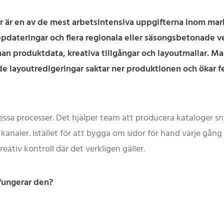
rer är en av de mest arbetsintensiva uppgifterna inom m
ppdateringar och flera regionala eller säsongsbetonade v
 produktdata, kreativa tillgångar och layoutmallar. Ma
 layoutredigeringar saktar ner produktionen och ökar fe
ssa processer. Det hjälper team att producera kataloger s
a kanaler. Istället för att bygga om sidor för hand varje g
eativ kontroll där det verkligen gäller.
 fungerar den?