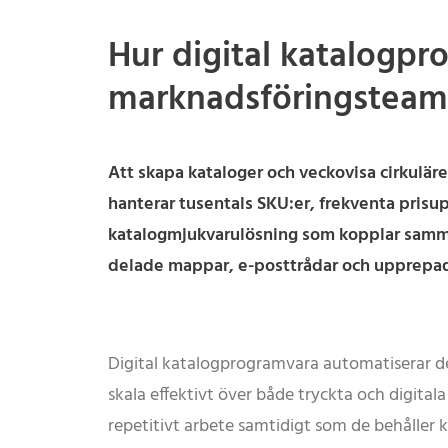
Hur digital katalogpr
marknadsföringsteam
Att skapa kataloger och veckovisa cirkulä
hanterar tusentals SKU:er, frekventa prisu
katalogmjukvarulösning som kopplar samman
delade mappar, e-posttrådar och upprepade
Digital katalogprogramvara automatiserar de
skala effektivt över både tryckta och digital
repetitivt arbete samtidigt som de behåller kr