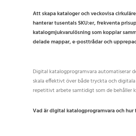
Att skapa kataloger och veckovisa cirkulä
hanterar tusentals SKU:er, frekventa prisu
katalogmjukvarulösning som kopplar samman
delade mappar, e-posttrådar och upprepade
Digital katalogprogramvara automatiserar de
skala effektivt över både tryckta och digital
repetitivt arbete samtidigt som de behåller kr
Vad är digital katalogprogramvara och hur