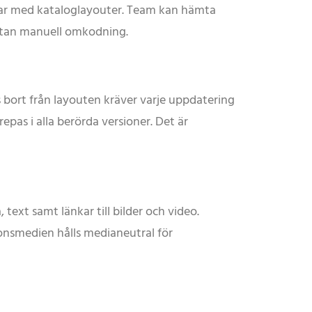
gar med kataloglayouter. Team kan hämta
 utan manuell omkodning.
 bort från layouten kräver varje uppdatering
epas i alla berörda versioner. Det är
, text samt länkar till bilder och video.
onsmedien hålls medianeutral för