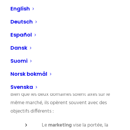
omnicanaux. Selon Number Analytics, les
English
détaillants qui intègrent des systèmes de big
data, y compris des plateformes d’inventaire, de
Deutsch
comportement et de marketing, enregistrent des
Español
améliorations mesurables de la performance de
Dansk
leurs campagnes.
Suomi
La frontière invisible : pourquoi
Norsk bokmål
l'inventaire et le marketing sont
souvent des mondes séparés
Svenska
Bien que les deux domaines soient axés sur le
même marché, ils opèrent souvent avec des
objectifs différents :
Le
marketing
vise la portée, la