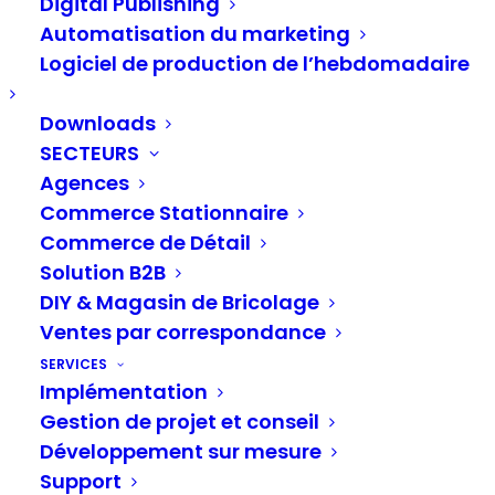
commerce de détail –
Digital Publishing
Pourquoi la
Automatisation du marketing
Logiciel de production de l’hebdomadaire
communication, les
Downloads
données, la technologie
SECTEURS
et les stratégies
Agences
Commerce Stationnaire
omnicanales font la
Commerce de Détail
différence
Solution B2B
DIY & Magasin de Bricolage
Ventes par correspondance
À l’ère du centrage sur le client et du
SERVICES
Implémentation
commerce omnicanal, le marketing et la
Gestion de projet et conseil
gestion des stocks dans le commerce de détail
Développement sur mesure
doivent collaborer plus étroitement que
Support