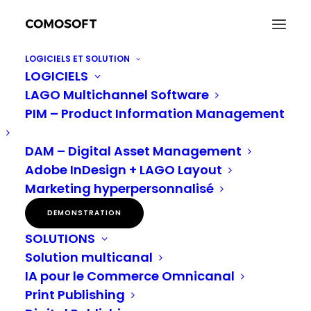
LOGICIELS ET SOLUTION
LOGICIELS
Combler le fossé entre l’inventaire et le marketing
LAGO Multichannel Software
dans le commerce de détail
PIM – Product Information Management
Accueil
Communication one-to-one
Combler le fossé entre l’inventaire et le marketing dans le
commerce de détail
DAM – Digital Asset Management
Adobe InDesign + LAGO Layout
Marketing hyperpersonnalisé
Combler le fossé entre
DEMONSTRATION
SOLUTIONS
l’inventaire et le
Solution multicanal
marketing dans le
IA pour le Commerce Omnicanal
Print Publishing