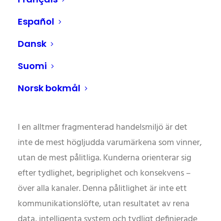
Marknadsföringstrender
Español
2026: Strategier, system
Dansk
och arbetsflöden med
Suomi
PIM och DAM
Norsk bokmål
I en alltmer fragmenterad handelsmiljö är det
inte de mest högljudda varumärkena som vinner,
utan de mest pålitliga. Kunderna orienterar sig
efter tydlighet, begriplighet och konsekvens –
över alla kanaler. Denna pålitlighet är inte ett
kommunikationslöfte, utan resultatet av rena
data, intelligenta system och tydligt definierade