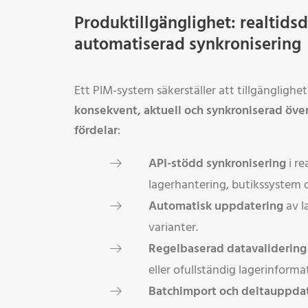
Produktillgänglighet: realtids
automatiserad synkronisering
Ett PIM-system säkerställer att tillgänglighe
konsekvent, aktuell och synkroniserad över
fördelar
:
API-stödd synkronisering
i re
lagerhantering, butikssystem 
Automatisk uppdatering
av l
varianter.
Regelbaserad datavalidering
eller ofullständig lagerinforma
Batchimport och deltauppdat