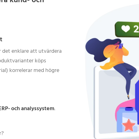
iera kund- och
t
 det enklare att utvärdera
roduktvarianter köps
rial) korrelerar med högre
ERP- och analyssystem
.
r?