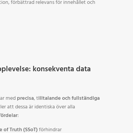
ion, förbättrad relevans för innehållet och
plevelse: konsekventa data
jar med
precisa
, t
illtalande och fullständiga
ler att dessa är identiska över alla
fördelar
:
e of Truth (SSoT)
förhindrar