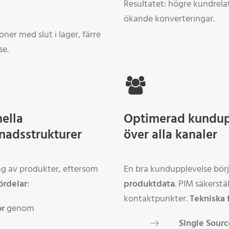
Resultatet: högre kundrelat
ökande konverteringar.
oner med slut i lager, färre
se.
nella
Optimerad kundup
nadsstrukturer
över alla kanaler
ing av produkter, eftersom
En bra kundupplevelse bör
ördelar
:
produktdata
. PIM säkerstäl
kontaktpunkter.
Tekniska 
or
genom
Single Sourc