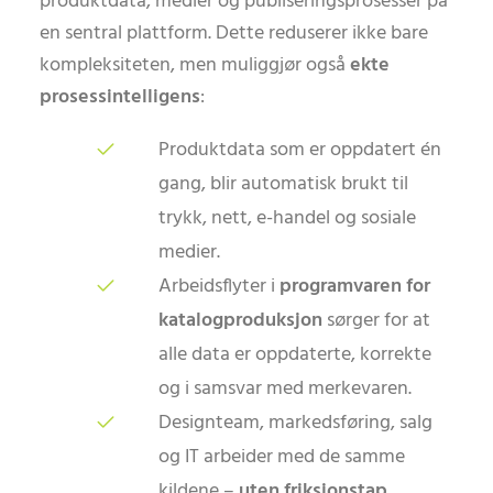
produktdata, medier og publiseringsprosesser på
en sentral plattform. Dette reduserer ikke bare
kompleksiteten, men muliggjør også
ekte
prosessintelligens
:
Produktdata som er oppdatert én
gang, blir automatisk brukt til
trykk, nett, e-handel og sosiale
medier.
Arbeidsflyter i
programvaren for
katalogproduksjon
sørger for at
alle data er oppdaterte, korrekte
og i samsvar med merkevaren.
Designteam, markedsføring, salg
og IT arbeider med de samme
kildene –
uten friksjonstap
.