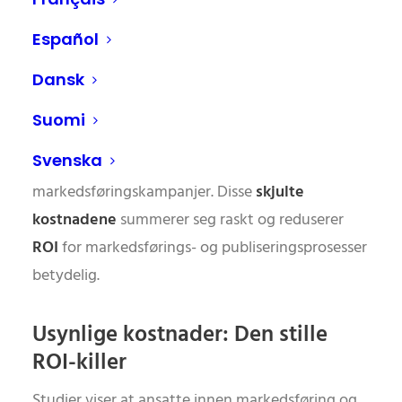
kostnadsbesparende
løsning
Español
Dansk
I mange bedrifter oppstår det høye, ofte
oversette kostnader ved gjentatt oppretting,
Suomi
søking eller feil bruk av mediefiler – fra
Svenska
produktbilder og videoer til layout for
markedsføringskampanjer. Disse
skjulte
kostnadene
summerer seg raskt og reduserer
ROI
for markedsførings- og publiseringsprosesser
betydelig.
Usynlige kostnader: Den stille
ROI-killer
Studier viser at ansatte innen markedsføring og