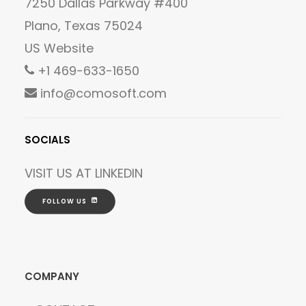
7250 Dallas Parkway #400
Plano, Texas 75024
US Website
+1 469-633-1650
info@comosoft.com
SOCIALS
VISIT US AT
LINKEDIN
FOLLOW US
COMPANY