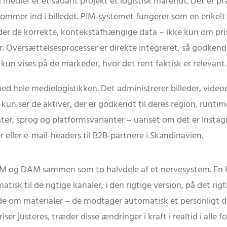
g medier er et sådant projekt et logistisk mareridt. Det e
mmer ind i billedet. PIM-systemet fungerer som en enkel
der de korrekte, kontekstafhængige data – ikke kun om pri
. Oversættelsesprocesser er direkte integreret, så godkende
 kun vises på de markeder, hvor det rent faktisk er relevant.
ele medielogistikken. Det administrerer billeder, videoer, 3
e kun ser de aktiver, der er godkendt til deres region, runti
er, sprog og platformsvarianter – uanset om det er Instagra
 eller e-mail-headers til B2B-partnere i Skandinavien.
PIM og DAM sammen som to halvdele af et nervesystem. En k
sk til de rigtige kanaler, i den rigtige version, på det rigt
e om materialer – de modtager automatisk et personligt do
iser justeres, træder disse ændringer i kraft i realtid i al