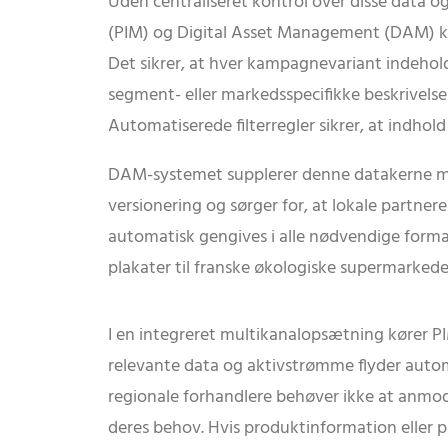
Uden centraliseret kontrol over disse data o
(PIM) og Digital Asset Management (DAM) ko
Det sikrer, at hver kampagnevariant indehol
segment- eller markedsspecifikke beskrivelser
Automatiserede filterregler sikrer, at indhold
DAM-systemet supplerer denne datakerne med h
versionering og sørger for, at lokale partner
automatisk gengives i alle nødvendige format
plakater til franske økologiske supermarkeder
I en integreret multikanalopsætning kører 
relevante data og aktivstrømme flyder automati
regionale forhandlere behøver ikke at anmod
deres behov. Hvis produktinformation eller pr