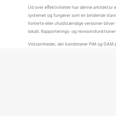
Ud over effektiviteten har denne arkitektur
systemet og fungerer som en bindende standard
forkerte eller ufuldstændige versioner bliver
lokalt. Rapporterings- og revisionsfunktioner
Virksomheder, der kombinerer PIM og DAM på
og lokal markedsføring reduceres med op til 
sæsonbetonede eller nye produkter halveres.
de mest komplekse scenarier med flere versi
ROI: Mindre kaos, mere effekt
Virksomheder, der bruger PIM og DAM i kam
-70 % mindre koordinering
mellem central o
Op til 90 % færre forkerte produktoplysni