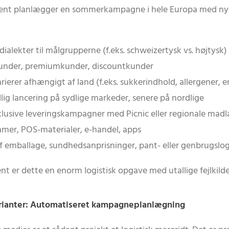
ucent planlægger en sommerkampagne i hele Europa med n
dialekter til målgrupperne (f.eks. schweizertysk vs. højtysk)
tkunder, premiumkunder, discountkunder
arierer afhængigt af land (f.eks. sukkerindhold, allergener, 
idlig lancering på sydlige markeder, senere på nordlige
ksklusive leveringskampagner med Picnic eller regionale mad
lamer, POS-materialer, e-handel, apps
f emballage, sundhedsanprisninger, pant- eller genbrugslo
 er dette en enorm logistisk opgave med utallige fejlkilde
ianter: Automatiseret kampagneplanlægning