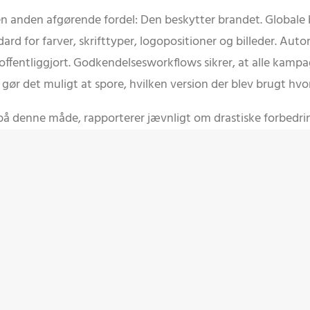
 en anden afgørende fordel: Den beskytter brandet. Global
 for farver, skrifttyper, logopositioner og billeder. Autom
 offentliggjort. Godkendelsesworkflows sikrer, at alle kamp
 gør det muligt at spore, hvilken version der blev brugt hvor
 denne måde, rapporterer jævnligt om drastiske forbedrin
70 procent. Forkerte produktoplysninger i kampagner elimin
 Samtidig øges brandgenkendelsen, fordi de visuelle og in
oner.
pagneplanlægningen, rapporterer typisk om
g lokal markedsføring
nger
i kampagner