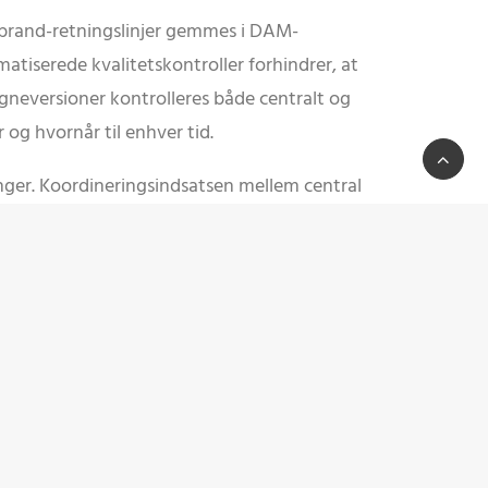
e brand-retningslinjer gemmes i DAM-
atiserede kvalitetskontroller forhindrer, at
agneversioner kontrolleres både centralt og
 og hvornår til enhver tid.
ger. Koordineringsindsatsen mellem central
eres stort set, og time-to-market for
dholdsmæssige standarder opretholdes, selv i