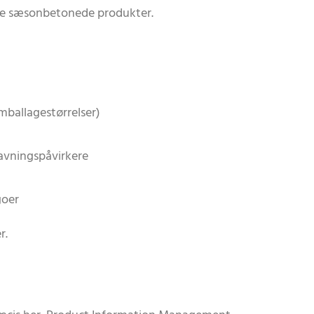
ye sæsonbetonede produkter.
emballagestørrelser)
lavningspåvirkere
goer
r.