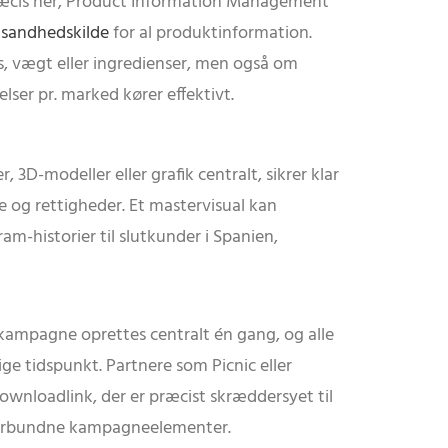
r præcis her, Product Information Management
t
sandhedskilde
for al produktinformation.
s, vægt eller ingredienser, men også om
lser pr. marked kører effektivt.
D-modeller eller grafik centralt, sikrer klar
me og rettigheder. Et mastervisual kan
m-historier til slutkunder i Spanien,
ampagne oprettes centralt én gang, og alle
ige tidspunkt. Partnere som Picnic eller
wnloadlink, der er præcist skræddersyet til
le forbundne kampagneelementer.