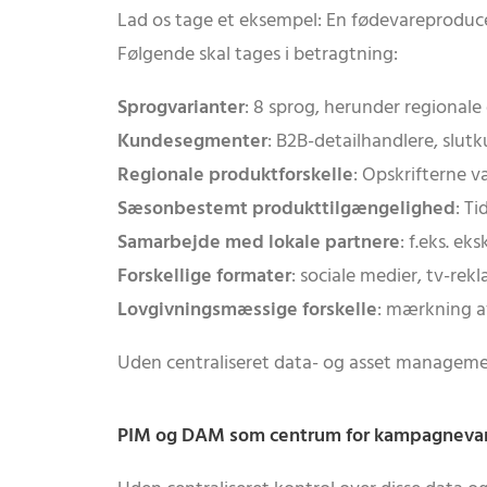
Lad os tage et eksempel: En fødevareprod
Følgende skal tages i betragtning:
Sprogvarianter
: 8 sprog, herunder regionale 
Kundesegmenter
: B2B-detailhandlere, slu
Regionale produktforskelle
: Opskrifterne v
Sæsonbestemt produkttilgængelighed
: T
Samarbejde med lokale partnere
: f.eks. e
Forskellige formater
: sociale medier, tv-rek
Lovgivningsmæssige forskelle
: mærkning a
Uden centraliseret data- og asset management
PIM og DAM som centrum for kampagnevar