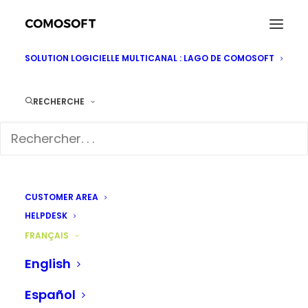
SOLUTION LOGICIELLE MULTICANAL : LAGO DE COMOSOFT
POUR TOUS LES TYPES
RECHERCHE
D'ENTREPRISES :
NOTRE MEILLEUR
LOGICIEL DE
CUSTOMER AREA
PRODUCTION
HELPDESK
FRANÇAIS
MULTICANAL
English
Español