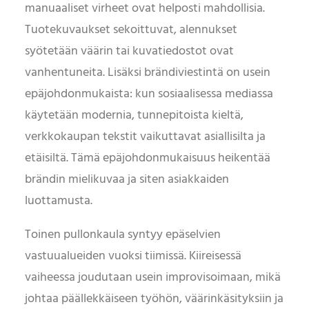
manuaaliset virheet ovat helposti mahdollisia.
Tuotekuvaukset sekoittuvat, alennukset
syötetään väärin tai kuvatiedostot ovat
vanhentuneita. Lisäksi brändiviestintä on usein
epäjohdonmukaista: kun sosiaalisessa mediassa
käytetään modernia, tunnepitoista kieltä,
verkkokaupan tekstit vaikuttavat asiallisilta ja
etäisiltä. Tämä epäjohdonmukaisuus heikentää
brändin mielikuvaa ja siten asiakkaiden
luottamusta.
Toinen pullonkaula syntyy epäselvien
vastuualueiden vuoksi tiimissä. Kiireisessä
vaiheessa joudutaan usein improvisoimaan, mikä
johtaa päällekkäiseen työhön, väärinkäsityksiin ja