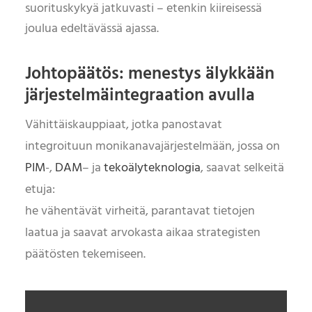
suorituskykyä jatkuvasti – etenkin kiireisessä
joulua edeltävässä ajassa.
Johtopäätös: menestys älykkään
järjestelmäintegraation avulla
Vähittäiskauppiaat, jotka panostavat
integroituun monikanavajärjestelmään, jossa on
PIM
-,
DAM
– ja
tekoälyteknologia
, saavat selkeitä
etuja:
he vähentävät virheitä, parantavat tietojen
laatua ja saavat arvokasta aikaa strategisten
päätösten tekemiseen.