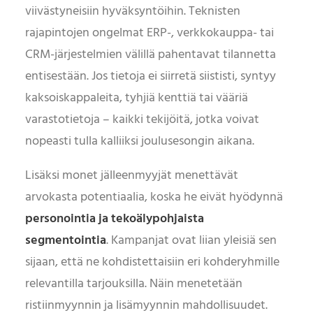
viivästyneisiin hyväksyntöihin. Teknisten
rajapintojen ongelmat ERP-, verkkokauppa- tai
CRM-järjestelmien välillä pahentavat tilannetta
entisestään. Jos tietoja ei siirretä siististi, syntyy
kaksoiskappaleita, tyhjiä kenttiä tai vääriä
varastotietoja – kaikki tekijöitä, jotka voivat
nopeasti tulla kalliiksi joulusesongin aikana.
Lisäksi monet jälleenmyyjät menettävät
arvokasta potentiaalia, koska he eivät hyödynnä
personointia ja tekoälypohjaista
segmentointia
. Kampanjat ovat liian yleisiä sen
sijaan, että ne kohdistettaisiin eri kohderyhmille
relevantilla tarjouksilla. Näin menetetään
ristiinmyynnin ja lisämyynnin mahdollisuudet.