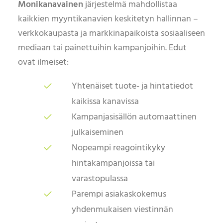
Monikanavainen
järjestelmä mahdollistaa
kaikkien myyntikanavien keskitetyn hallinnan –
verkkokaupasta ja markkinapaikoista sosiaaliseen
mediaan tai painettuihin kampanjoihin. Edut
ovat ilmeiset:
Yhtenäiset tuote- ja hintatiedot
kaikissa kanavissa
Kampanjasisällön automaattinen
julkaiseminen
Nopeampi reagointikyky
hintakampanjoissa tai
varastopulassa
Parempi asiakaskokemus
yhdenmukaisen viestinnän