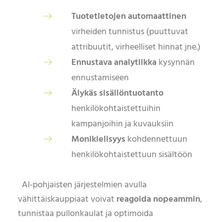
Tuotetietojen automaattinen
virheiden tunnistus (puuttuvat
attribuutit, virheelliset hinnat jne.)
Ennustava analytiikka
kysynnän
ennustamiseen
Älykäs sisällöntuotanto
henkilökohtaistettuihin
kampanjoihin ja kuvauksiin
Monikielisyys
kohdennettuun
henkilökohtaistettuun sisältöön
AI-pohjaisten järjestelmien avulla
vähittäiskauppiaat voivat
reagoida nopeammin
,
tunnistaa pullonkaulat ja optimoida