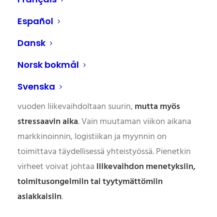
Joulukampanjan
Español
haasteet
Dansk
vähittäiskaupassa
Norsk bokmål
Svenska
Joulukausi on monille vähittäiskauppiaille
vuoden liikevaihdoltaan suurin,
mutta myös
stressaavin aika
. Vain muutaman viikon aikana
markkinoinnin, logistiikan ja myynnin on
toimittava täydellisessä yhteistyössä. Pienetkin
virheet voivat johtaa
liikevaihdon menetyksiin,
toimitusongelmiin tai tyytymättömiin
asiakkaisiin
.