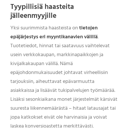
Tyypillisiä haasteita
jälleenmyyjille
Yksi suurimmista haasteista on
tietojen
epäjärjestys eri myyntikanavien välillä
.
Tuotetiedot, hinnat tai saatavuus vaihtelevat
usein verkkokaupan, markkinapaikkojen ja
kivijalkakaupan välillä. Nämä
epäjohdonmukaisuudet johtavat virheellisiin
tarjouksiin, aiheuttavat epävarmuutta
asiakkaissa ja lisäävät tukipalvelujen työmäärää.
Lisäksi sesonkiaikana monet järjestelmät kärsivät
suuresta liikennemäärästä – hitaat latausajat tai
jopa katkokset eivät ole harvinaisia ja voivat
laskea konversioastetta merkittävästi.