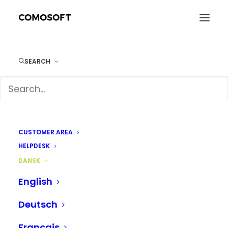
SEARCH
Nyheder for danske
CUSTOMER AREA
detailhandlere
HELPDESK
DANSK
English
Deutsch
Français