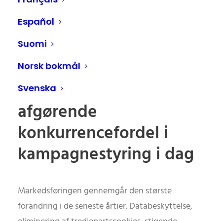
Opdagelse af datafejl
Español
med AI før
Suomi
kampagnelancering –
Norsk bokmål
Hvorfor AI bliver en
Svenska
afgørende
konkurrencefordel i
kampagnestyring i dag
Markedsføringen gennemgår den største
forandring i de seneste årtier. Databeskyttelse,