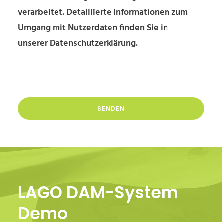
verarbeitet. Detaillierte Informationen zum
Umgang mit Nutzerdaten finden Sie in
unserer
Datenschutzerklärung
.
Please
leave
Please
this
leave
field
this
empty.
field
Alternative:
empty.
LAGO DAM-System
Demo