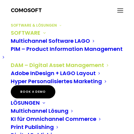
SOFTWARE & LÖSUNGEN
SOFTWARE
Multichannel Software LAGO
PIM – Product Information Management
DAM – Digital Asset Management
DAM-System – DIGITAL
Adobe InDesign + LAGO Layout
ASSET MANAGEMENT
Hyper Personalisiertes Marketing
BOOK A DEMO
LÖSUNGEN
Multichannel Lösung
KI für Omnichannel Commerce
Print Publishing