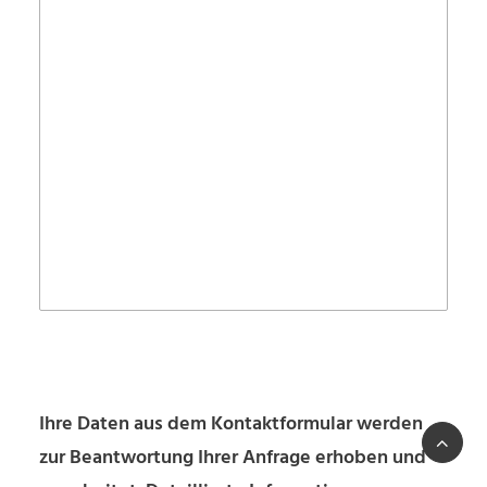
Please
leave
Please
Ihre Daten aus dem Kontaktformular werden
this
leave
zur Beantwortung Ihrer Anfrage erhoben und