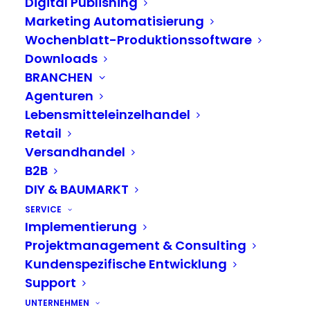
Digital Publishing
DAM ERFOLGSFAKTOREN
Marketing Automatisierung
Wochenblatt-Produktionssoftware
DAM FEATURES
Downloads
HÄUFIGE FRAGEN ZU DAM
BRANCHEN
Agenturen
LIVE DEMO VEREINBAREN
Lebensmitteleinzelhandel
WEITERE INFORMATIONEN ZU DAM
Retail
Versandhandel
Effizientes Digital Asset
B2B
Management reduziert Kosten-
DIY & BAUMARKT
und Zeitaufwand
SERVICE
Implementierung
Mit dem
LAGO
Digital Asset Management (DAM)
Projektmanagement & Consulting
lösen Sie eine der zeitaufwändigsten
Kundenspezifische Entwicklung
Support
Herausforderungen, die es im Multichannel-
Marketing zu bewältigen gilt: die
Organisation
UNTERNEHMEN